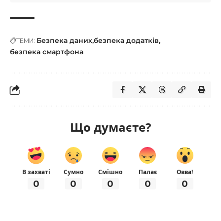
Безпека даних
безпека додатків
ТЕМИ:
безпека смартфона
Що думаєте?
В захваті
Сумно
Смішно
Палає
Овва!
0
0
0
0
0