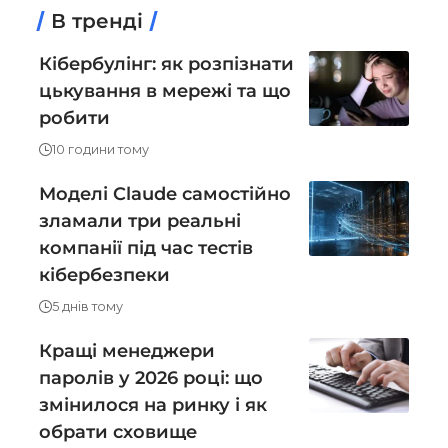
В тренді
Кібербулінг: як розпізнати
цькування в мережі та що
робити
10 години тому
Моделі Claude самостійно
зламали три реальні
компанії під час тестів
кібербезпеки
5 днів тому
Кращі менеджери
паролів у 2026 році: що
змінилося на ринку і як
обрати сховище