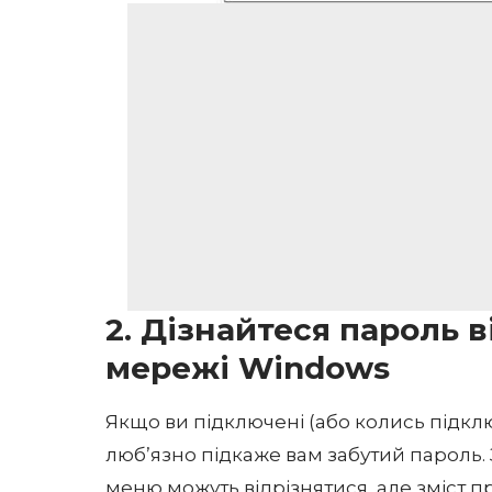
2. Дізнайтеся пароль в
мережі Windows
Якщо ви підключені (або колись підкл
люб’язно підкаже вам забутий пароль. 
меню можуть відрізнятися, але зміст 