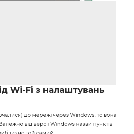
ід Wi-Fi з налаштувань
ючалися) до мережі через Windows, то вона
Залежно від версії Windows назви пунктів
приблизно той самий.