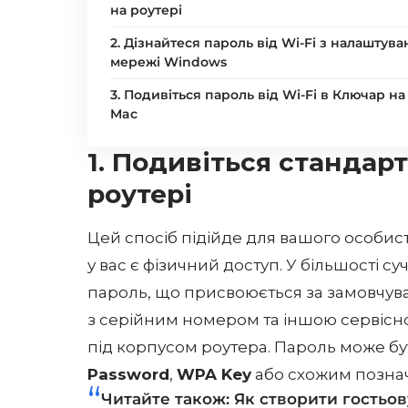
на роутері
2. Дізнайтеся пароль від Wi-Fi з налаштува
мережі Windows
3. Подивіться пароль від Wi-Fi в Ключар на
Mac
1. Подивіться стандарт
роутері
Цей спосіб підійде для вашого особист
у вас є фізичний доступ. У більшості су
пароль, що присвоюється за замовчува
з серійним номером та іншою сервісн
під корпусом роутера. Пароль може б
Password
,
WPA Key
або схожим позна
Читайте також:
Як створити гостьов