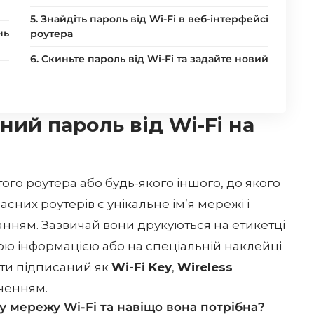
5. Знайдіть пароль від Wi-Fi в веб-інтерфейсі
нь
роутера
6. Скиньте пароль від Wi-Fi та задайте новий
ний пароль від Wi-Fi на
ого роутера або будь-якого іншого, до якого
часних роутерів є унікальне ім’я мережі і
нням. Зазвичай вони друкуються на етикетці
ою інформацією або на спеціальній наклейці
ути підписаний як
Wi-Fi Key
,
Wireless
ченням.
у мережу Wi-Fi та навіщо вона потрібна?