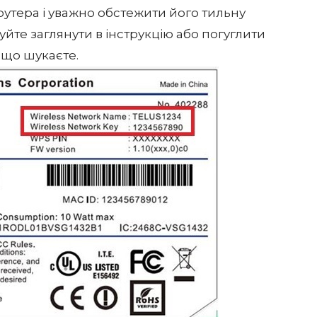
оутера і уважно обстежити його тильну
уйте заглянути в інструкцію або погуглити
 що шукаєте.