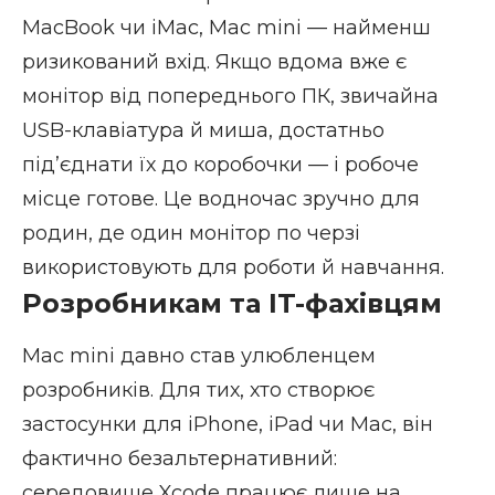
MacBook чи iMac, Mac mini — найменш
ризикований вхід. Якщо вдома вже є
монітор від попереднього ПК, звичайна
USB-клавіатура й миша, достатньо
підʼєднати їх до коробочки — і робоче
місце готове. Це водночас зручно для
родин, де один монітор по черзі
використовують для роботи й навчання.
Розробникам та IT-фахівцям
Mac mini давно став улюбленцем
розробників. Для тих, хто створює
застосунки для iPhone, iPad чи Mac, він
фактично безальтернативний:
середовище Xcode працює лише на