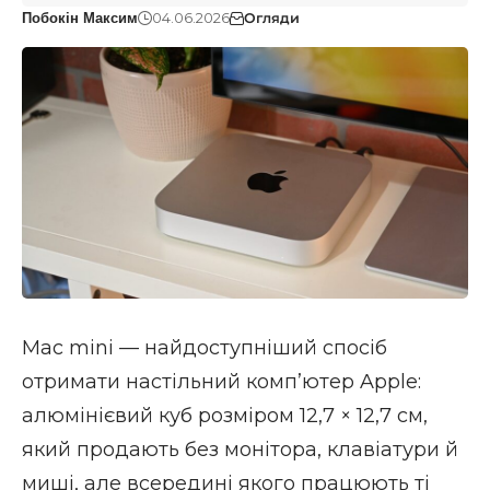
04.06.2026
Огляди
Побокін Максим
Mac mini — найдоступніший спосіб
отримати настільний компʼютер Apple:
алюмінієвий куб розміром 12,7 × 12,7 см,
який продають без монітора, клавіатури й
миші, але всередині якого працюють ті