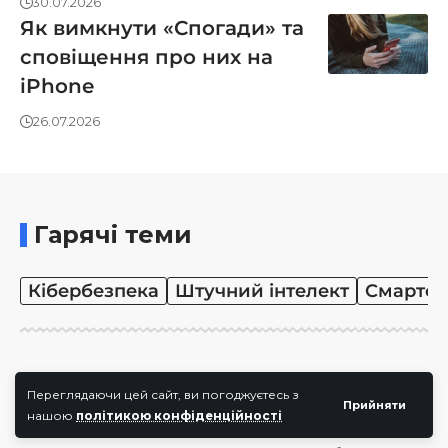
30.07.2026
Як вимкнути «Спогади» та
сповіщення про них на
iPhone
26.07.2026
Гарячі теми
Кібербезпека
Штучний інтелект
Смартф
Приєднуйтесь
Переглядаючи цей сайт, ви погоджуєтесь з
Прийняти
нашою
політикою конфіденційності
Ласкаво просимо до CyberCalm – вашого