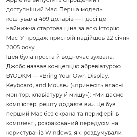
доступніший Mac. Перша модель
коштувала 499 доларів — і досі це
найнижча стартова ціна за всю історію
Mac. У продаж пристрій надійшов 22 січня
2005 року.
Ідея була проста й водночас зухвала.
Джобс назвав концепцію абревіатурою
BYODKM — «Bring Your Own Display,
Keyboard, and Mouse» («принесіть власні
монітор, клавіатуру й мишу»): «Ми даємо
компʼютер, решту додаєте ви». Це був
перший Mac без екрана та периферії в
комплекті, розрахований передусім на
користувачів Windows, які роздумували