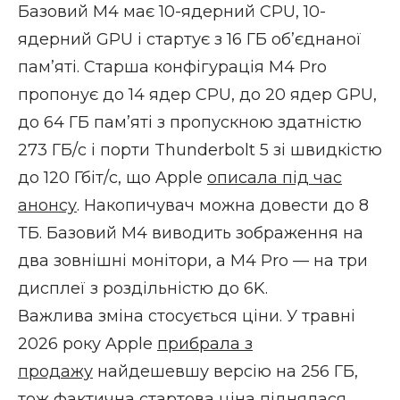
Базовий M4 має 10-ядерний CPU, 10-
ядерний GPU і стартує з 16 ГБ обʼєднаної
памʼяті. Старша конфігурація M4 Pro
пропонує до 14 ядер CPU, до 20 ядер GPU,
до 64 ГБ памʼяті з пропускною здатністю
273 ГБ/с і порти Thunderbolt 5 зі швидкістю
до 120 Гбіт/с, що Apple
описала під час
анонсу
. Накопичувач можна довести до 8
ТБ. Базовий M4 виводить зображення на
два зовнішні монітори, а M4 Pro — на три
дисплеї з роздільністю до 6K.
Важлива зміна стосується ціни. У травні
2026 року Apple
прибрала з
продажу
найдешевшу версію на 256 ГБ,
тож фактична стартова ціна піднялася