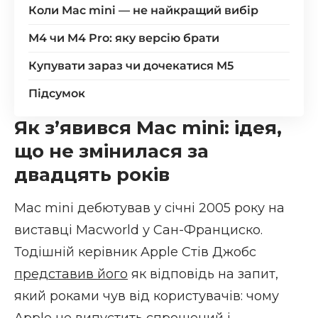
Коли Mac mini — не найкращий вибір
M4 чи M4 Pro: яку версію брати
Купувати зараз чи дочекатися M5
Підсумок
Як зʼявився Mac mini: ідея,
що не змінилася за
двадцять років
Mac mini дебютував у січні 2005 року на
виставці Macworld у Сан-Франциско.
Тодішній керівник Apple Стів Джобс
представив його
як відповідь на запит,
який роками чув від користувачів: чому
Apple не випустить спрощений і