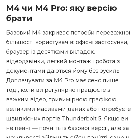
M4 чи M4 Pro: яку версію
брати
Базовий M4 закриває потреби переважної
більшості користувачів: офісні застосунки,
браузер із десятками вкладок,
відеодзвінки, легкий монтаж і робота з
документами даються йому без зусиль.
Доплачувати за M4 Pro має сенс лише
тоді, коли ви регулярно працюєте з
важким відео, тривимірною графікою,
великими масивами даних або потребуєте
швидкісних портів Thunderbolt 5. Якщо ви
не певні — почніть із базової версії, але за
можливості збільшіть обʼєм памʼяті: саме її,