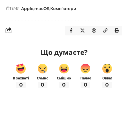
Apple
macOS
Комп'ютери
ТЕМИ:
Що думаєте?
В захваті
Сумно
Смішно
Палає
Овва!
0
0
0
0
0