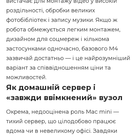
вистачає для монтажу відео у високій
роздільності, обробки великих
фотобібліотек і запису музики. Якщо ж
робота обмежується легким монтажем,
дизайном для соцмереж і кількома
застосунками одночасно, базового M4
зазвичай достатньо — і це найрозумніший
варіант за співвідношенням ціни та
можливостей.
Як домашній сервер і
«завжди ввімкнений» вузол
Окрема, недооцінена роль Mac mini —
тихий сервер, що цілодобово працює
вдома чи в невеликому офісі. Завдяки