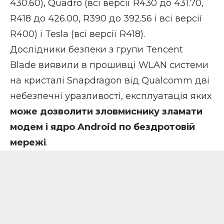
430.60), Quadro (всі версії R430 до 431.70,
R418 до 426.00, R390 до 392.56 і всі версії
R400) і Tesla (всі версії R418).
Дослідники безпеки з групи Tencent
Blade виявили в прошивці WLAN системи
на кристалі Snapdragon від Qualcomm дві
небезпечні уразливості, експлуатація яких
може дозволити зловмиснику зламати
модем і ядро Android по бездротовій
мережі
.