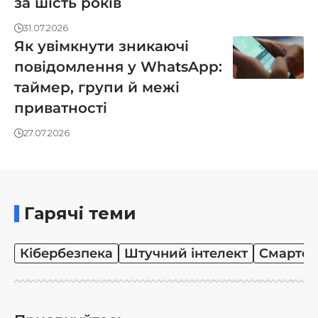
за шість років
31.07.2026
Як увімкнути зникаючі
повідомлення у WhatsApp:
таймер, групи й межі
приватності
27.07.2026
Гарячі теми
Кібербезпека
Штучний інтелект
Смартф