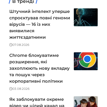
В тренді
Штучний інтелект уперше
спроєктував повні геноми
вірусів — 16 із них
виявилися
життєздатними
07.08.2026
Chrome блокуватиме
розширення, які
захоплюють нову вкладку
та пошук через
корпоративні політики
03.08.2026
Як заблокувати окреме
відео чи цілий канал на