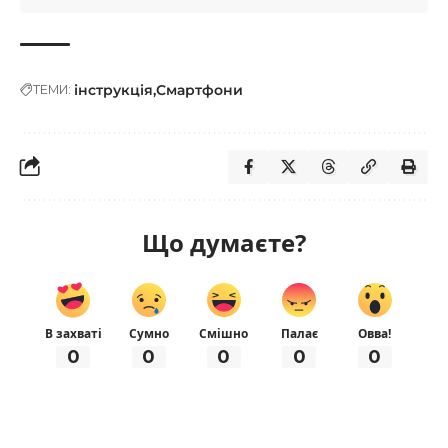
інструкція
Смартфони
ТЕМИ:
Що думаєте?
В захваті
Сумно
Смішно
Палає
Овва!
0
0
0
0
0