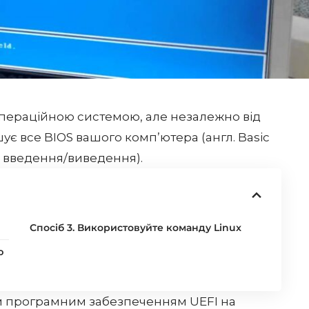
пераційною системою, але незалежно від
шує все BIOS вашого комп’ютера (англ. Basic
а введення/виведення).
Спосіб 3. Використовуйте команду Linux
ю
ним програмним забезпеченням
UEFI
на