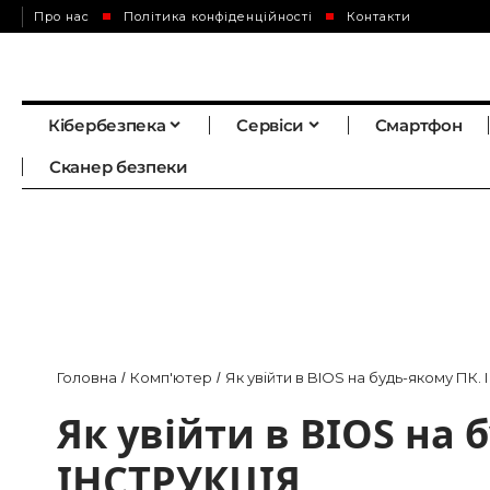
Про нас
Політика конфіденційності
Контакти
Кібербезпека
Сервіси
Смартфон
Сканер безпеки
Головна
Комп'ютер
Як увійти в BIOS на будь-якому ПК.
/
/
Як увійти в BIOS на 
ІНСТРУКЦІЯ