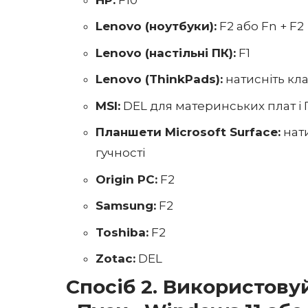
Lenovo (ноутбуки):
F2 або Fn + F2
Lenovo (настільні ПК):
F1
Lenovo (ThinkPads):
натисніть кла
MSI:
DEL для материнських плат і
Планшети Microsoft Surface:
нати
гучності
Origin PC:
F2
Samsung:
F2
Toshiba:
F2
Zotac:
DEL
Спосіб 2. Використов