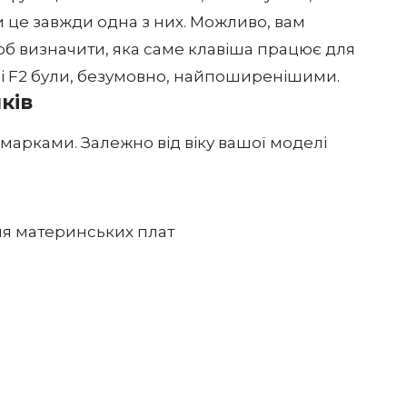
ки це завжди одна з них. Можливо, вам
щоб визначити, яка саме клавіша працює для
 і F2 були, безумовно, найпоширенішими.
ків
марками. Залежно від віку вашої моделі
для материнських плат