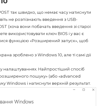
 10
POST так швидко, що немає часу натиснути
авіть не розпізнають введення з USB-
ST (хоча вони побачать введення зі старої
жете використовувати ключ BIOS і у вас є
атися функцією «Розширений запуск», щоб
ана зроблено з Windows 10, але ті самі дії
у налаштуваннях. Найпростіший спосіб
розширеного пошуку» (або «advanced
шуку Windows і натиснути верхній результат.