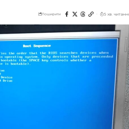
5 хв. читанн
Поширити