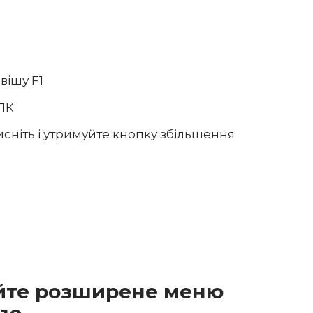
вішу F1
 ПК
сніть і утримуйте кнопку збільшення
уйте розширене меню