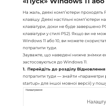
«Пуск» Windows 11 або
На жаль, деякі комп’ютери проходять 
клавішу. Деякі настільні комп’ютери н
клавіатури, доки не буде завершено PO
клавіатури у стилі PS2). Якщо ви не мо
Windows 11 або 10, ви можете скорист
потрапити туди.
Зауважте, що наведені нижче знімки екр
застосовуються до Windows 11.
1.
Перейдіть до розділу Відновлення
потрапити туди — знайти «параметри 
startup» для іншої мовної версії) у по