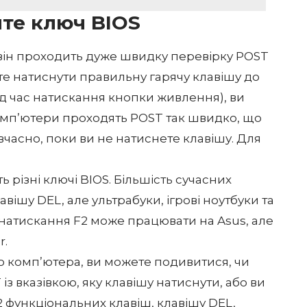
йте ключ BIOS
він проходить дуже швидку перевірку POST
те натиснути правильну гарячу клавішу до
ід час натискання кнопки живлення), ви
комп’ютери проходять POST так швидко, що
вчасно, поки ви не натиснете клавішу. Для
 різні ключі BIOS. Більшість сучасних
ішу DEL, але ультрабуки, ігрові ноутбуки та
 натискання F2 може працювати на Asus, але
r.
го комп’ютера, ви можете подивитися, чи
із вказівкою, яку клавішу натиснути, або ви
2 функціональних клавіш, клавішу DEL,