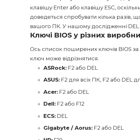
клавішу Enter або клавішу ESC, оскіль
доведеться спробувати кілька разів, 
вашого ПК. У нашому дослідженні DEL
Ключі BIOS у різних виробни
Ось список поширених ключів BIOS за 
ключ може відрізнятися.
ASRock:
F2 або DEL
ASUS:
F2 для всіх ПК, F2 або DEL 
Acer:
F2 або DEL
Dell:
F2 або F12
ECS:
DEL
Gigabyte / Aorus:
F2 або DEL
HP:
F10