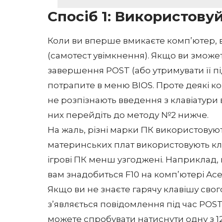
Спосіб 1: Використову
Коли ви вперше вмикаєте комп’ютер, 
(самотест увімкнення). Якщо ви зможе
завершення POST (або утримувати її п
потрапите в меню BIOS. Проте деякі 
не розпізнають введення з клавіатури 
них перейдіть до методу №2 нижче.
На жаль, різні марки ПК використовують
материнських плат використовують клав
ігрові ПК менш узгоджені. Наприклад,
вам знадобиться F10 на комп’ютері Ace
Якщо ви не знаєте гарячу клавішу сво
з’являється повідомлення під час POST 
можете спробувати натиснути одну з 1