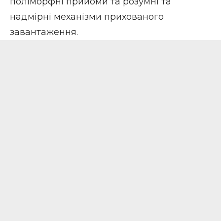
поліморфні прийоми та розумні та
надмірні механізми прихованого
завантаження.