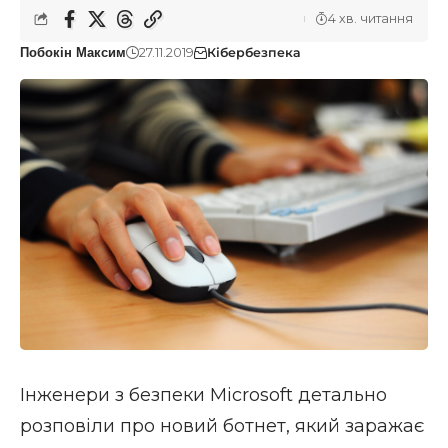
4 хв. читання
27.11.2019
Кібербезпека
Побокін Максим
Інженери з безпеки Microsoft детально
розповіли про новий ботнет, який заражає