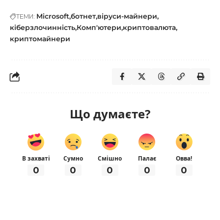
Microsoft
ботнет
віруси-майнери
ТЕМИ:
кіберзлочинність
Комп'ютери
криптовалюта
криптомайнери
Що думаєте?
В захваті
Сумно
Смішно
Палає
Овва!
0
0
0
0
0