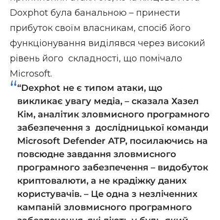
Doxphot була банальною – принести
прибуток своїм власникам, спосіб його
функціонування виділявся через високий
рівень його складності, що помічало
Microsoft.
“Dexphot не є типом атаки, що
викликає увагу медіа, – сказала Хазел
Кім, аналітик зловмисного програмного
забезпечення з дослідницької команди
Microsoft Defender ATP, посилаючись на
повсюдне завдання зловмисного
програмного забезпечення – видобуток
криптовалюти, а не крадіжку даних
користувачів. – Це одна з незліченних
кампаній зловмисного програмного