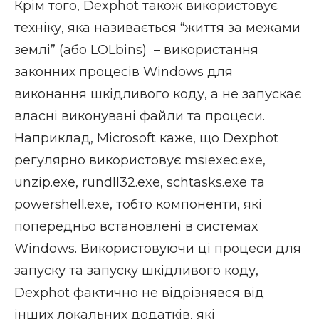
Крім того, Dexphot також використовує
техніку, яка називається “життя за межами
землі” (або LOLbins) – використання
законних процесів Windows для
виконання шкідливого коду, а не запускає
власні виконувані файли та процеси.
Наприклад, Microsoft каже, що Dexphot
регулярно використовує msiexec.exe,
unzip.exe, rundll32.exe, schtasks.exe та
powershell.exe, тобто компоненти, які
попередньо встановлені в системах
Windows. Використовуючи ці процеси для
запуску та запуску шкідливого коду,
Dexphot фактично не відрізнявся від
інших локальних додатків, які