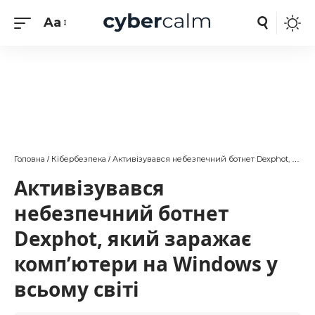
Aa
Головна
Кібербезпека
Активізувався небезпечний ботнет Dexphot, який заражає комп’ютери на Windows у всьому світі
/
/
Активізувався
небезпечний ботнет
Dexphot, який заражає
комп’ютери на Windows у
всьому світі