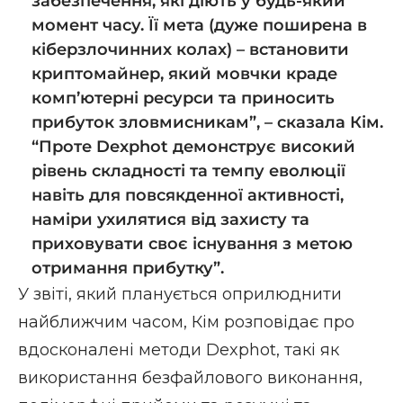
забезпечення, які діють у будь-який
момент часу. Її мета (дуже поширена в
кіберзлочинних колах) – встановити
криптомайнер, який мовчки краде
комп’ютерні ресурси та приносить
прибуток зловмисникам”, – сказала Кім.
“Проте Dexphot демонструє високий
рівень складності та темпу еволюції
навіть для повсякденної активності,
наміри ухилятися від захисту та
приховувати своє існування з метою
отримання прибутку”.
У звіті, який планується оприлюднити
найближчим часом, Кім розповідає про
вдосконалені методи Dexphot, такі як
використання безфайлового виконання,