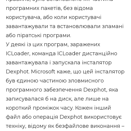
програмних пакетів, без відома
користувача, або коли користувачі
завантажували та встановлювали зламані
або піратські програми.
У деякі із цих програм, заражених
ICLoader, команда ICLoader дистанційно
завантажувала і запускала інсталятор
Dexphot. Microsoft каже, що цей інсталятор
був єдиною частиною зловмисного
програмного забезпечення Dexphot, яка
записувалася б на диск, але лише на
короткий проміжок часу. Кожен інший
файл або операція Dexphot використовує
техніку, відому як безфайлове виконання –