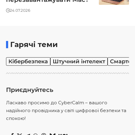
24.07.2026
Гарячі теми
Кібербезпека
Штучний інтелект
Смартф
Приєднуйтесь
Ласкаво просимо до CyberCalm – вашого
надійного провідника у світі цифрової безпеки та
спокою!