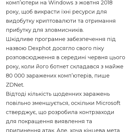
комп’ютери на Windows з жовтня 2018
року, щоб викрасти їхні ресурси для
видобутку криптовалюти та отримання
прибутку для зловмисників.
Шкідливе програмне забезпечення під
назвою Dexphot досягло свого піку
розповсюдження в середині червня цього
року, коли його ботнет складався з майже
80 000 заражених комп’ютерів, пише
ZDNet
.
Відтоді кількість щоденних заражень
повільно зменшується, оскільки Microsoft
стверджує, що розробила контрзаходи
для покращення виявлення та
припинення атак. Але, хоча кінцева мета