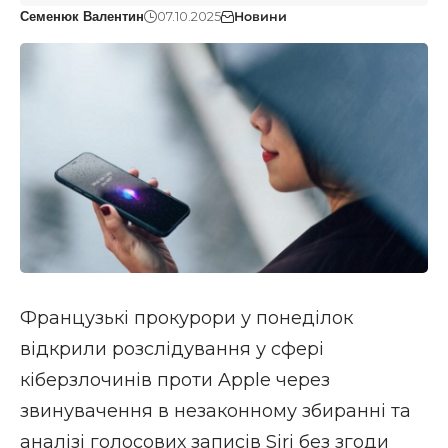
07.10.2025
Новини
Семенюк Валентин
Французькі прокурори у понеділок
відкрили розслідування у сфері
кіберзлочинів проти Apple через
звинувачення в незаконному збиранні та
аналізі голосових записів Siri без згоди