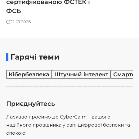
сертифікованою ФСТЕК і
ФСБ
22.07.2026
Гарячі теми
Кібербезпека
Штучний інтелект
Смартф
Приєднуйтесь
Ласкаво просимо до CyberCalm – вашого
надійного провідника у світі цифрової безпеки та
спокою!