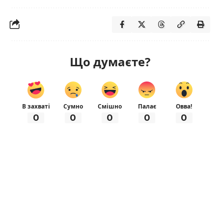
Що думаєте?
В захваті
Сумно
Смішно
Палає
Овва!
0
0
0
0
0