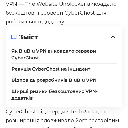
VPN — The Website Unblocker викрадало
безкоштовні сервери CyberGhost для
роботи свого додатку.
Зміст
Як BiuBiu VPN викрадало сервери
CyberGhost
Реакція CyberGhost на інцидент
Відповідь розробників BiuBiu VPN
Ширші ризики безкоштовних VPN-
додатків
CyberGhost підтвердив
TechRadar
, що
розширення зловживало його застарілим