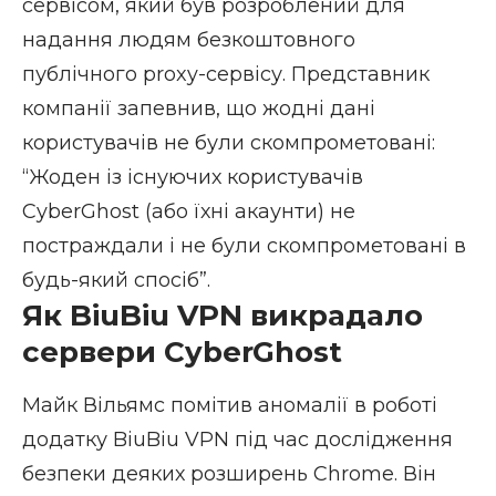
сервісом, який був розроблений для
надання людям безкоштовного
публічного proxy-сервісу. Представник
компанії запевнив, що жодні дані
користувачів не були скомпрометовані:
“Жоден із існуючих користувачів
CyberGhost (або їхні акаунти) не
постраждали і не були скомпрометовані в
будь-який спосіб”.
Як BiuBiu VPN викрадало
сервери CyberGhost
Майк Вільямс помітив аномалії в роботі
додатку BiuBiu VPN під час дослідження
безпеки деяких розширень Chrome. Він