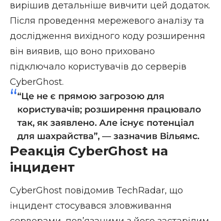
вирішив детальніше вивчити цей додаток.
Після проведення мережевого аналізу та
дослідження вихідного коду розширення
він виявив, що воно приховано
підключало користувачів до серверів
CyberGhost.
“Це не є прямою загрозою для
користувачів; розширення працювало
так, як заявлено. Але існує потенціал
для шахрайства”, — зазначив Вільямс.
Реакція CyberGhost на
інцидент
CyberGhost повідомив TechRadar, що
інцидент стосувався зловживання
серверами, пов’язаними з його застарілим