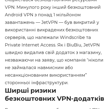
VPN. Минулого року інший безкоштовний
Android VPN з понад 1 мільйоном
завантажень — JetVPN — був викритий у
використанні викрадених безкоштовних
серверів, що належали Windscribe та
Private Internet Access. Як і BiuBiu, JetVPN
швидко видалив свій додаток з магазину,
незважаючи на заяву, що компанія “ніколи
не займалася навмисним або
несанкціонованим використанням”
сторонньої інфраструктури.
Ширші ризики
безкоштовних VPN-додатків