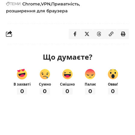
Chrome
VPN
Приватність
ТЕМИ:
розширення для браузера
Що думаєте?
В захваті
Сумно
Смішно
Палає
Овва!
0
0
0
0
0