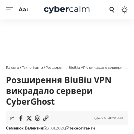
Aa
Головна
Техногіганти
Розширення BiuBiu VPN викрадало сервери CyberGhost
/
/
Розширення BiuBiu VPN
викрадало сервери
CyberGhost
4 хв. читання
31.01.2026
Техногіганти
Семенюк Валентин