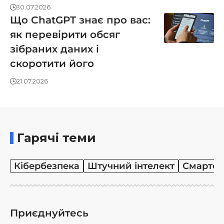
30.07.2026
Що ChatGPT знає про вас:
як перевірити обсяг
зібраних даних і
скоротити його
21.07.2026
Гарячі теми
Кібербезпека
Штучний інтелект
Смартф
Приєднуйтесь