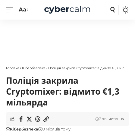
Aa
Головна
Кібербезпека
Поліція закрила Cryptomixer: відмито €1,3 мільярда
/
/
Поліція закрила
Cryptomixer: відмито €1,3
мільярда
2 хв. читання
Кібербезпека
8 місяців тому