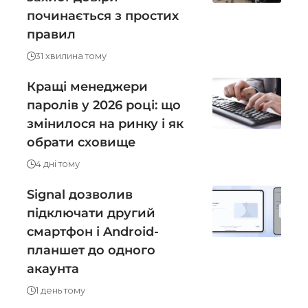
починається з простих
правил
31 хвилина тому
Кращі менеджери
паролів у 2026 році: що
змінилося на ринку і як
обрати сховище
4 дні тому
Signal дозволив
підключати другий
смартфон і Android-
планшет до одного
акаунта
1 день тому