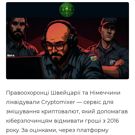
Правоохоронці Швейцарії та Німеччини
ліквідували Cryptomixer — сервіс для
змішування криптовалют, який допомагав
кіберзлочинцям відмивати гроші з 2016
року. За оцінками, через платформу