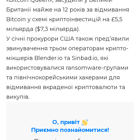
«Bitcoin Queen», засудили у Великій
Британії майже на 12 років за відмивання
Bitcoin у схемі криптоінвестицій на £5,5
мільярда ($7,3 мільярда).
У січні прокурори США також пред’явили
звинувачення трьом операторам крипто-
мікшерів Blender.io та Sinbad.io, які
використовувалися ransomware-групами
та північнокорейськими хакерами для
відмивання вкраденої криптовалюти та
викупів.
О, привіт
Приємно познайомитися!