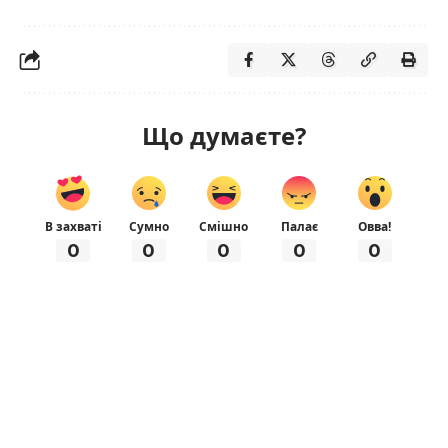
Що думаєте?
В захваті
Сумно
Смішно
Палає
Овва!
0
0
0
0
0