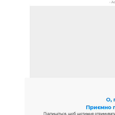
- A
О,
Приємно 
Підпишіться, щоб щотижня отримувати 