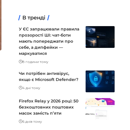
В тренді
У ЄС запрацювали правила
прозорості ШІ: чат-боти
мають попереджати про
себе, а дипфейки —
маркуватися
8 години тому
Чи потрібен антивірус,
якщо є Microsoft Defender?
4 дні тому
Firefox Relay у 2026 році: 50
безкоштовних поштових
масок замість пʼяти
6 днів тому