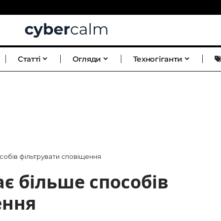
Статті
Огляди
Техногіганти
особів фільтрувати сповіщення
ає більше способів
ення