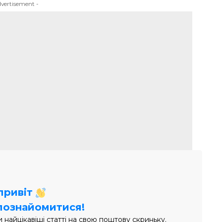
dvertisement -
 привіт
познайомитися!
найцікавіші статті на свою поштову скриньку.