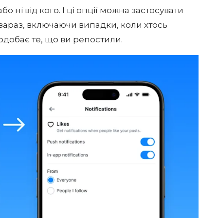
о ні від кого. І ці опції можна застосувати
 зараз, включаючи випадки, коли хтось
одобає те, що ви репостили.