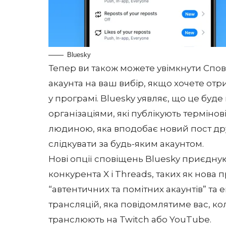
Bluesky
Тепер ви також можете увімкнути Спов
акаунта на ваш вибір, якщо хочете от
у програмі. Bluesky уявляє, що це буд
організаціями, які публікують терміно
людиною, яка вподобає новий пост дру
слідкувати за будь-яким акаунтом.
Нові опції сповіщень Bluesky приєдну
конкурента X і Threads
, таких як
нова п
“автентичних та помітних акаунтів” т
трансляцій
, яка повідомлятиме вас, кол
транслюють на Twitch або YouTube.