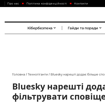
Про нас
Політика конфіденційності
Контакти
Кібербезпека
Гайди та поради
Головна
Техногіганти
Bluesky нарешті додає більше сп
/
/
Bluesky нарешті дод
фільтрувати сповіщ