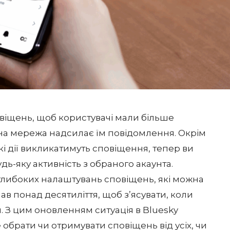
віщень, щоб користувачі мали більше
ьна мережа надсилає їм повідомлення. Окрім
і дії викликатимуть сповіщення, тепер ви
ь-яку активність з обраного акаунта.
глибоких налаштувань сповіщень, які можна
ав понад десятиліття, щоб з’ясувати, коли
. З цим
оновленням
ситуація в Bluesky
обрати чи отримувати сповіщень від усіх, чи