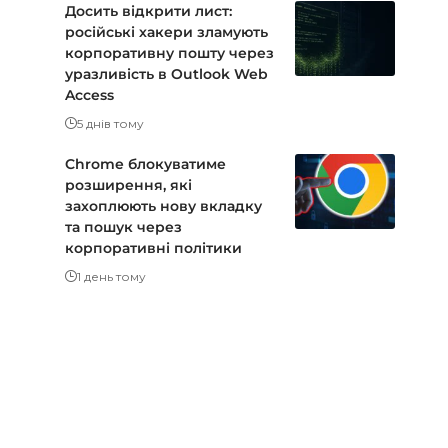
Досить відкрити лист:
російські хакери зламують
корпоративну пошту через
уразливість в Outlook Web
Access
5 днів тому
Chrome блокуватиме
розширення, які
захоплюють нову вкладку
та пошук через
корпоративні політики
1 день тому