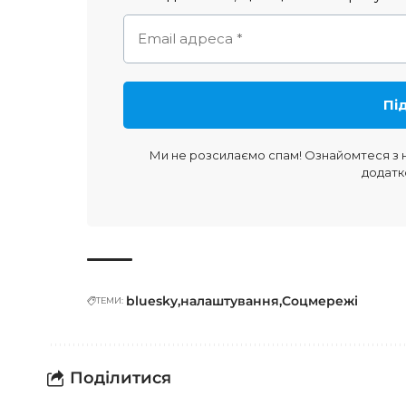
Ми не розсилаємо спам! Ознайомтеся з
додатк
bluesky
налаштування
Соцмережі
ТЕМИ:
Поділитися