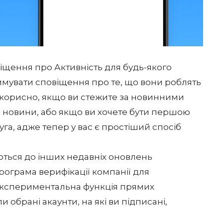
іщення про Активність для будь-якого
римувати сповіщення про те, що вони роблять
е корисно, якщо ви стежите за новинними
ві новини, або якщо ви хочете бути першою
га, адже тепер у вас є простіший спосіб
ються до інших недавніх оновлень
рограма верифікації
компанії для
а експериментальна
функція прямих
и обрані акаунти, на які ви підписані,