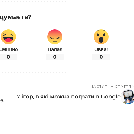
думаєте?
Смішно
Палає
Овва!
0
0
0
НАСТУПНА СТАТТЯ
7 ігор, в які можна пограти в Google
ез