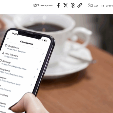
2 хв. читанн
Поширити