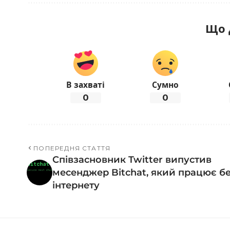
Що 
В захваті
Сумно
0
0
ПОПЕРЕДНЯ СТАТТЯ
Співзасновник Twitter випустив
месенджер Bitchat, який працює б
інтернету