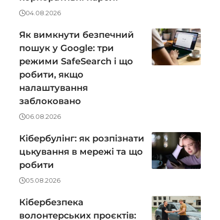
04.08.2026
Як вимкнути безпечний
пошук у Google: три
режими SafeSearch і що
робити, якщо
налаштування
заблоковано
06.08.2026
Кібербулінг: як розпізнати
цькування в мережі та що
робити
05.08.2026
Кібербезпека
волонтерських проєктів: