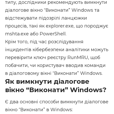
типу, дослідники рекомендують вимкнути
діалогове вікно “Виконати” Windows та
відстежувати підозрілі ланцюжки
процесів, такі як explorer.exe, що породжує
mshta.exe або PowerShell.
Крім того, під час розслідування
інцидентів кібербезпеки аналітики можуть
перевірити ключ реєстру RunMRU, щоб
побачити, чи користувач вводив команди
в діалоговому вікні “Виконати” Windows.
Як вимкнути діалогове
вікно “Виконати” Windows?
Є два основні способи вимкнути діалогове
вікно “Виконати” в Windows: