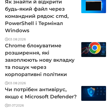
Як знайти й відкрити
будь-який файл через
командний рядок: cmd,
PowerShell і Термінал
Windows
03.08.2026
Chrome блокуватиме
розширення, які
захоплюють нову вкладку
та пошук через
корпоративні політики
03.08.2026
Чи потрібен антивірус,
якщо є Microsoft Defender?
31.07.2026