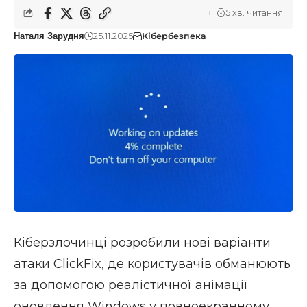
5 хв. читання
25.11.2025
Кібербезпека
Наталя Зарудня
Кіберзлочинці розробили нові варіанти
атаки ClickFix, де користувачів обманюють
за допомогою реалістичної анімації
оновлення Windows у повноекранному