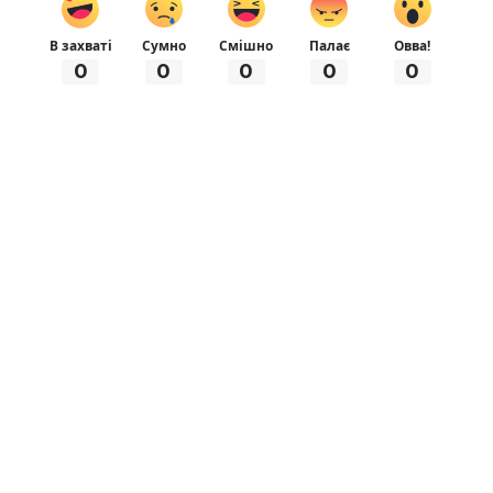
В захваті
Сумно
Смішно
Палає
Овва!
0
0
0
0
0