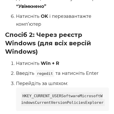
“Увімкнено”
Натисніть
OK
і перезавантажте
комп’ютер
Спосіб 2: Через реєстр
Windows (для всіх версій
Windows)
Натисніть
Win + R
Введіть
та натисніть Enter
regedit
Перейдіть за шляхом:
HKEY_CURRENT_USERSoftwareMicrosoftW