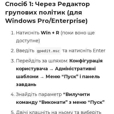
Спосіб 1: Через Редактор
групових політик (для
Windows Pro/Enterprise)
Натисніть
Win + R
(поки воно ще
доступне)
Введіть
та натисніть Enter
gpedit.msc
Перейдіть за шляхом:
Конфігурація
користувача
→
Адміністративні
шаблони
→
Меню “Пуск” і панель
завдань
Знайдіть параметр
“Вилучити
команду “Виконати” з меню “Пуск”
Двічі клацніть на ньому та виберіть