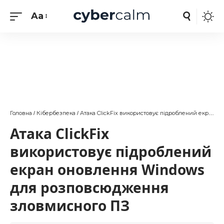
Aa
Головна
Кібербезпека
Атака ClickFix використовує підроблений екран оновлення Windows для розповсюдження зловмисного ПЗ
/
/
Атака ClickFix
використовує підроблений
екран оновлення Windows
для розповсюдження
зловмисного ПЗ