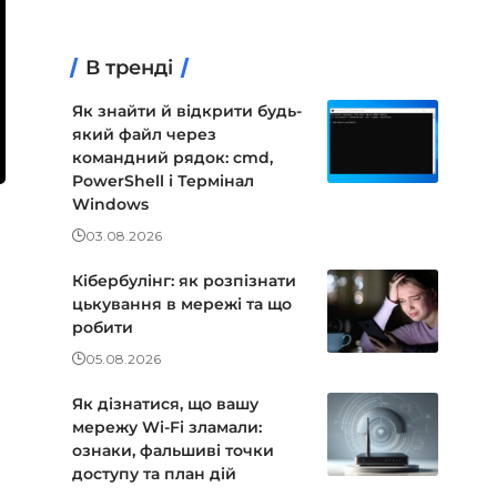
В тренді
Як знайти й відкрити будь-
який файл через
командний рядок: cmd,
PowerShell і Термінал
Windows
03.08.2026
Кібербулінг: як розпізнати
цькування в мережі та що
робити
05.08.2026
Як дізнатися, що вашу
мережу Wi-Fi зламали:
ознаки, фальшиві точки
доступу та план дій