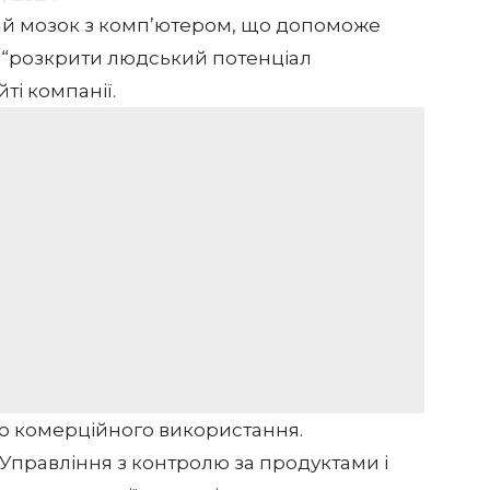
кий мозок з комп’ютером, що допоможе
і “розкрити людський потенціал
йті компанії
.
до комерційного використання.
правління з контролю за продуктами і