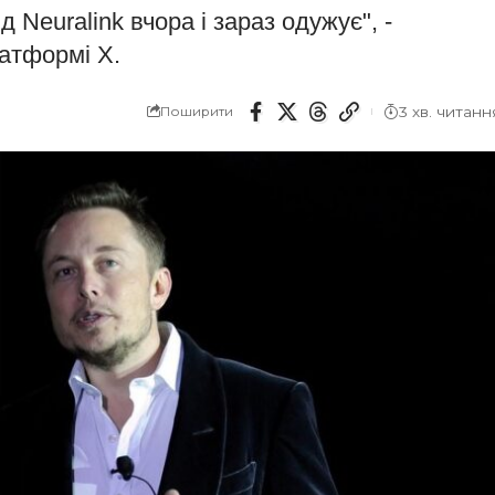
Neuralink вчора і зараз одужує", -
латформі X.
3 хв. читанн
Поширити