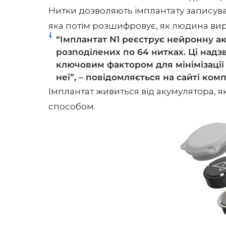
Нитки дозволяють імплантату записува
яка потім розшифровує, як людина вир
“Імплантат N1 реєструє нейронну ак
розподілених по 64 нитках. Ці надз
ключовим фактором для мінімізації 
неї”, – повідомляється на сайті комп
Імплантат живиться від акумулятора,
способом.