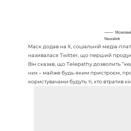
Мозковий
Neuralink
Маск додав на X, соціальній медіа-плат
називалася Twitter, що перший продукт
Він сказав, що Telepathy дозволить “
них – майже будь-яким пристроєм, пр
користувачами будуть ті, хто втратив кі