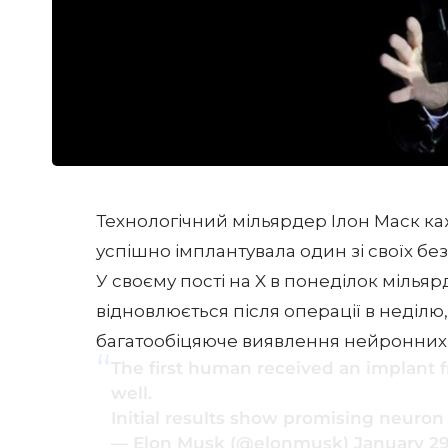
Технологічний мільярдер Ілон Маск ка
успішно імплантувала один зі своїх бе
У своєму пості на X в понеділок мілья
відновлюється після операції в неділю
багатообіцяюче виявлення нейронних 
The first human received an implant
well.
Initial results show promising neuron
— Elon Musk (@elonmusk)
January 29