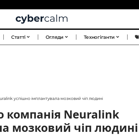
Статті
Огляди
Техногіганти
uralink успішно імплантувала мозковий чіп людині
о компанія Neuralink
ла мозковий чіп людині