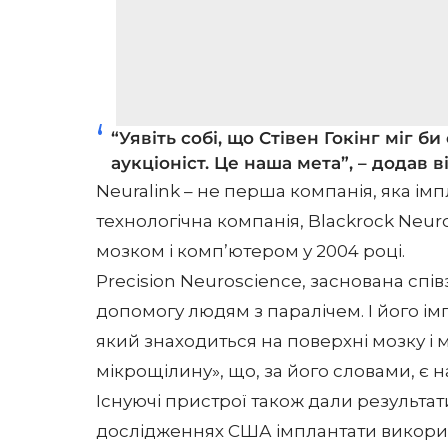
“Уявіть собі, що Стівен Гокінг міг 
аукціоніст. Це наша мета”, – додав ві
Neuralink – не перша компанія, яка ім
технологічна компанія, Blackrock Neur
мозком і комп’ютером у 2004 році.
Precision Neuroscience, заснована спі
допомогу людям з паралічем. І його ім
який знаходиться на поверхні мозку і
мікрощілину», що, за його словами, є
Існуючі пристрої також дали результат
дослідженнях США імплантати викорис