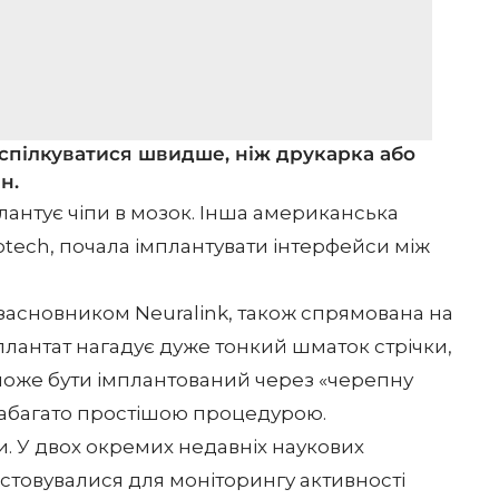
би спілкуватися швидше, ніж друкарка або
н.
плантує чіпи в мозок. Інша американська
otech, почала імплантувати інтерфейси між
взасновником Neuralink, також спрямована на
плантат нагадує дуже тонкий шматок стрічки,
 може бути імплантований через «черепну
 набагато простішою процедурою.
и. У двох окремих недавніх наукових
товувалися для моніторингу активності