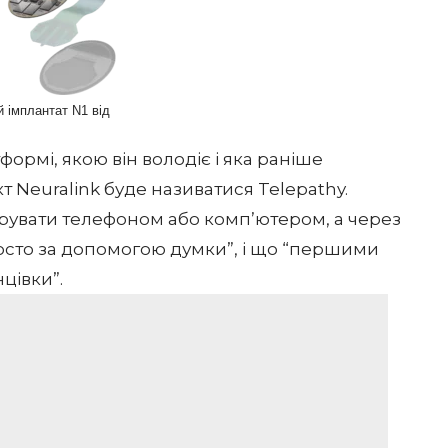
 імплантат N1 від
формі, якою він володіє і яка раніше
 Neuralink буде називатися Telepathy.
керувати телефоном або комп’ютером, а через
осто за допомогою думки”, і що “першими
нцівки”.