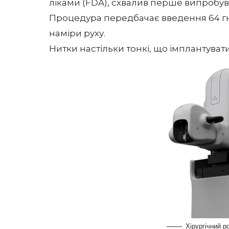
ліками (FDA), схвалив перше випробува
Процедура передбачає введення 64 гну
наміри руху.
Нитки настільки тонкі, що імплантуват
Хірургічний р