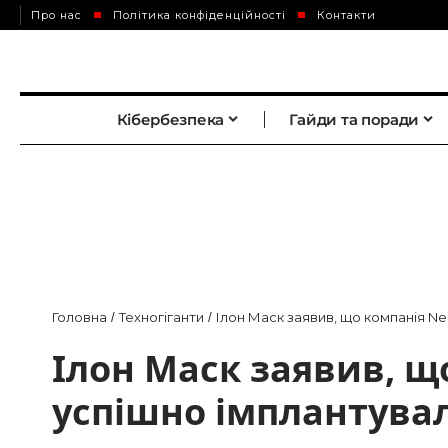
Про нас
Політика конфіденційності
Контакти
Кібербезпека
Гайди та поради
Головна
Техногіганти
Ілон Маск заявив, що компанія Ne
/
/
Ілон Маск заявив, щ
успішно імплантува