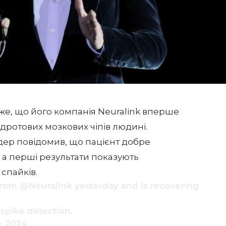
же, що його компанія Neuralink вперше
здротових мозкових чіпів людині.
рдер повідомив, що пацієнт добре
, а перші результати показують
спайків.
 from
@Neuralink
yesterday and is recovering
 spike detection.
, 2024