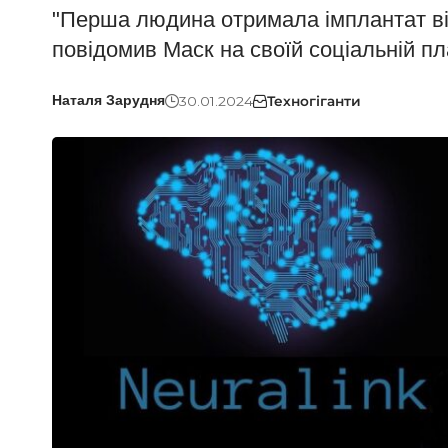
"Перша людина отримала імплантат від 
повідомив Маск на своїй соціальній п
30.01.2024
Техногіганти
Наталя Зарудня