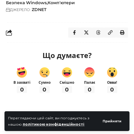
Безпека Windows
Комп'ютери
ZDNET
ДЖЕРЕЛО:
Що думаєте?
В захваті
Сумно
Смішно
Палає
Овва!
0
0
0
0
0
Переглядаючи цей сайт, ви погоджуєтесь з
Прийняти
нашою
політикою конфіденційності