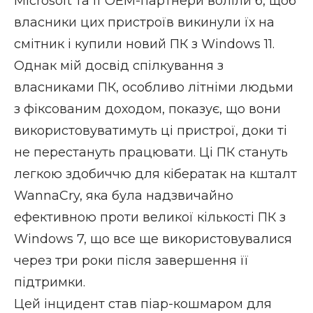
Microsoft та її OEM-партнери воліли б, щоб
власники цих пристроїв викинули їх на
смітник і купили новий ПК з Windows 11.
Однак мій досвід спілкування з
власниками ПК, особливо літніми людьми
з фіксованим доходом, показує, що вони
використовуватимуть ці пристрої, доки ті
не перестануть працювати. Ці ПК стануть
легкою здобиччю для кібератак на кшталт
WannaCry, яка була надзвичайно
ефективною проти великої кількості ПК з
Windows 7, що все ще використовувалися
через три роки після завершення її
підтримки.
Цей інцидент став піар-кошмаром для