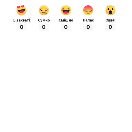
В захваті
Сумно
Смішно
Палає
Овва!
0
0
0
0
0