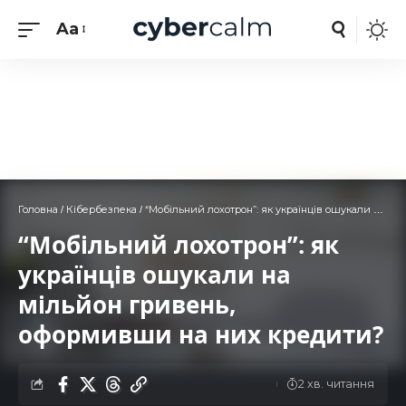
Aa
Головна
Кібербезпека
“Мобільний лохотрон”: як українців ошукали на мільйон гривень, оформивши на них кредити?
/
/
“Мобільний лохотрон”: як
українців ошукали на
мільйон гривень,
оформивши на них кредити?
2 хв. читання