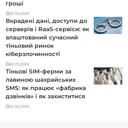
гроші
23.06.2026
Вкрадені дані, доступи до
серверів і RaaS-сервіси: як
влаштований сучасний
тіньовий ринок
кіберзлочинності
26.05.2026
Тіньові SIM-ферми за
лавиною шахрайських
SMS: як працює «фабрика
дзвінків» і як захиститися
23.04.2026