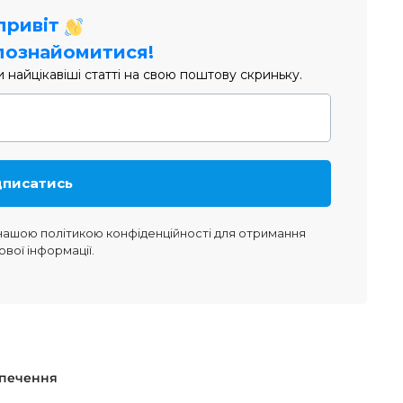
 привіт
познайомитися!
найцікавіші статті на свою поштову скриньку.
 нашою
політикою конфіденційності
для отримання
ової інформації.
зпечення