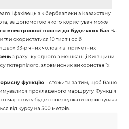
eam і фахівець з кібербезпеки з Казахстану
ота, за допомогою якого користувач може
ого електронної пошти до будь-яких баз
. За
игли скористатися 10 тисяч осіб.
 двох 33-річних чоловіків, причетних
вень
з рахунку одного з мешканці Київщини.
у потерпілого, зловмисник використав їх
корисну функцію
– стежити за тим, щоб Ваше
римувалися прокладеного маршруту. Функція
ого маршруту буде попереджати користувача
ся від курсу на 500 метрів.