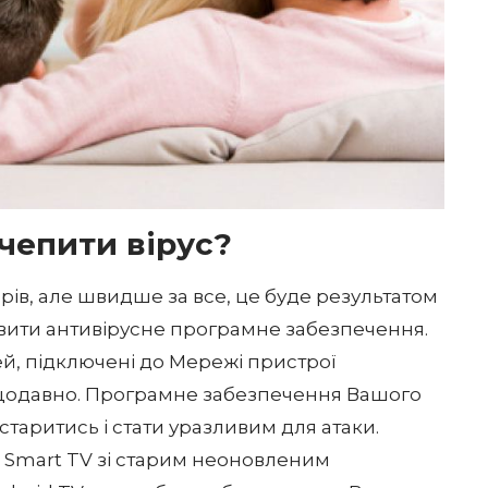
чепити вірус?
орів, але швидше за все, це буде результатом
явити антивірусне програмне забезпечення.
чей, підключені до Мережі пристрої
ещодавно. Програмне забезпечення Вашого
таритись і стати уразливим для атаки.
 Smart TV зі старим неоновленим