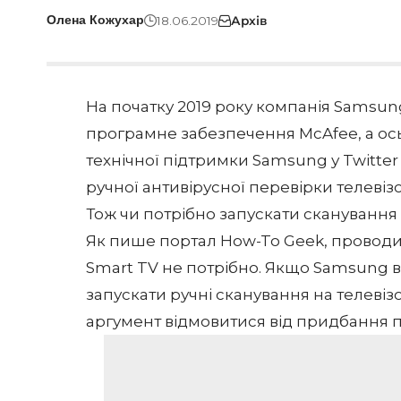
18.06.2019
Архів
Олена Кожухар
На початку 2019 року компанія Samsung
програмне забезпечення McAfee, а ось 
технічної підтримки Samsung у Twitte
ручної антивірусної перевірки телевізо
Тож чи потрібно запускати сканування 
Як пише портал
How-To Geek
, провод
Smart TV не потрібно. Якщо Samsung 
запускати ручні сканування на телевіз
аргумент відмовитися від придбання 