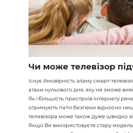
Чи може телевізор під
Існує ймовірність зламу смарт-телевіз
атаки нульового дня, яку не зможе ви
Як і більшість пристроїв Інтернету ре
отримують патчі безпеки відносно н
телевізора може також дуже швидко зіс
Якщо Ви використовуєте стару модель