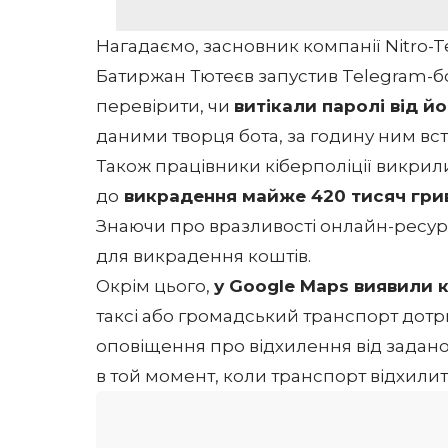
Нагадаємо, засновник компанії Nitro-T
Батиржан Тютеєв запустив Telegram-б
перевірити, чи
витікали паролі від й
даними творця бота, за годину ним вст
Також працівники кіберполіції викрили
до
викрадення майже 420 тисяч гри
Знаючи про вразливості онлайн-ресурс
для викрадення коштів.
Окрім цього,
у Google Maps виявили 
таксі або громадський транспорт дот
оповіщення про відхилення від задан
в той момент, коли транспорт відхилить