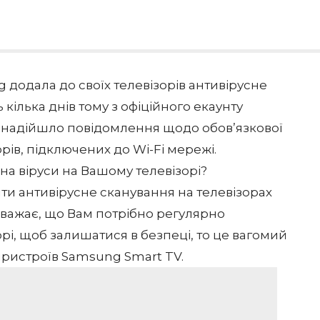
 додала до своїх телевізорів антивірусне
кілька днів тому з офіційного екаунту
r надійшло повідомлення щодо обов’язкової
рів, підключених до Wi-Fi мережі.
на віруси на Вашому телевізорі?
ити антивірусне сканування на телевізорах
вважає, що Вам потрібно регулярно
орі, щоб залишатися в безпеці, то це вагомий
пристроїв Samsung Smart TV.