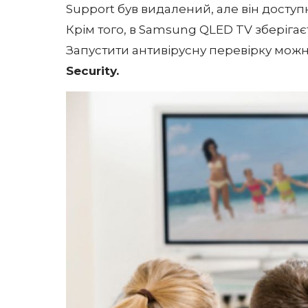
Support був видалений, але він доступни
Крім того, в Samsung QLED TV зберіга
Запустити антивірусну перевірку мож
Security.