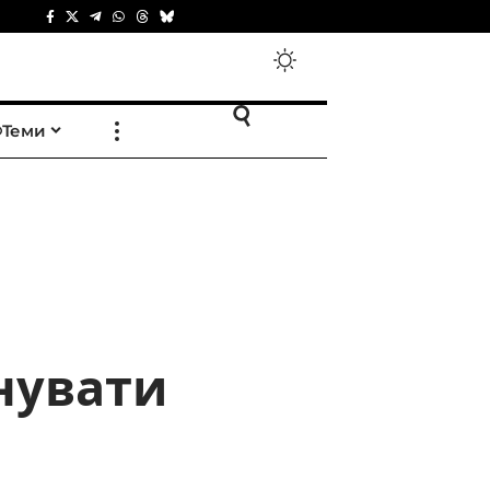
Теми
нувати