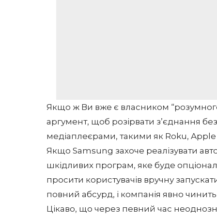
Якщо ж Ви вже є власником “розумного”
аргумент, щоб розірвати з’єднання бе
медіаплеєрами, такими як Roku, Apple 
Якщо Samsung захоче реалізувати авто
шкідливих програм, яке буде опціона
просити користувачів вручну запускати
повний абсурд, і компанія явно чинить
Цікаво, що через певний час неоднозн