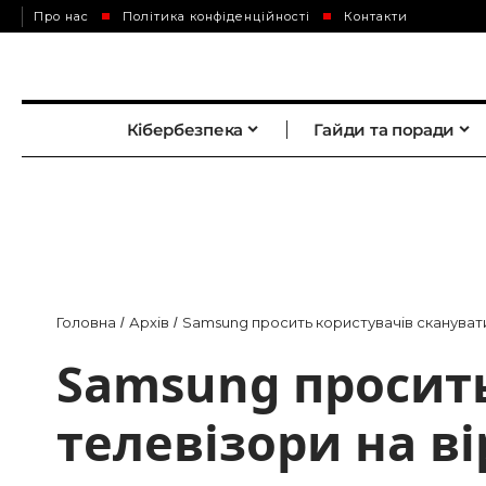
Про нас
Політика конфіденційності
Контакти
Кібербезпека
Гайди та поради
Головна
Архів
Samsung просить користувачів сканувати
/
/
Samsung просить
телевізори на ві