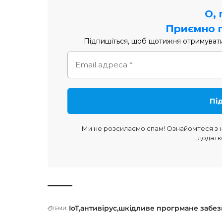
О,
Приємно 
Підпишіться, щоб щотижня отримувати 
Ми не розсилаємо спам! Ознайомтеся з
додатк
IoT
антивірус
шкідливе прогрмане забе
ТЕМИ: