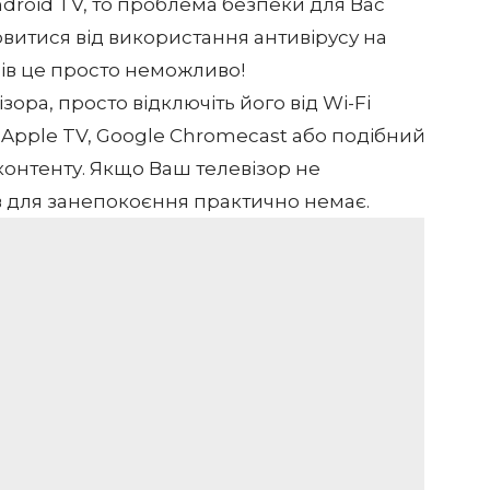
droid TV, то проблема безпеки для Вас
овитися від використання антивірусу на
орів це просто неможливо!
ора, просто відключіть його від Wi-Fi
 Apple TV, Google Chromecast або подібний
контенту. Якщо Ваш телевізор не
в для занепокоєння практично немає.