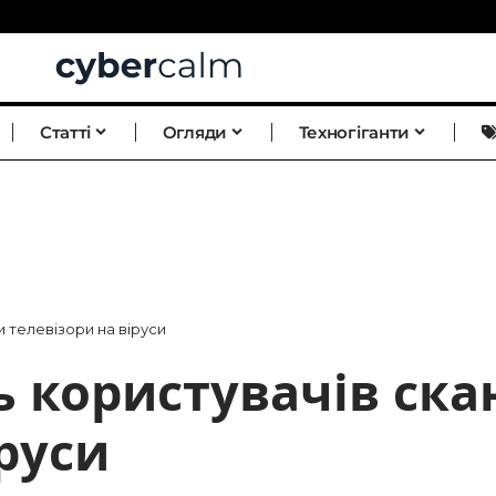
Статті
Огляди
Техногіганти
 телевізори на віруси
 користувачів ска
руси