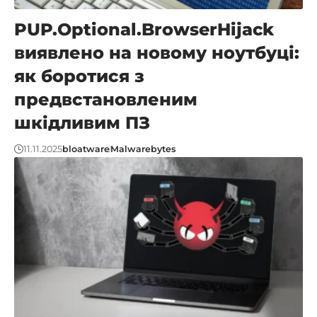
PUP.Optional.BrowserHijack
виявлено на новому ноутбуці:
як боротися з
предвстановленим
шкідливим ПЗ
11.11.2025
bloatware
Malwarebytes