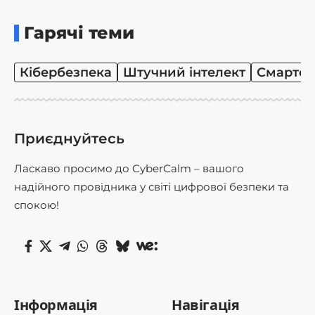
Гарячі теми
Кібербезпека
Штучний інтелект
Смартф
Приєднуйтесь
Ласкаво просимо до CyberCalm – вашого
надійного провідника у світі цифрової безпеки та
спокою!
Інформація
Навігація