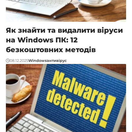
Як знайти та видалити віруси
на Windows ПК: 12
безкоштовних методів
08.12.2025
Windows
антивірус