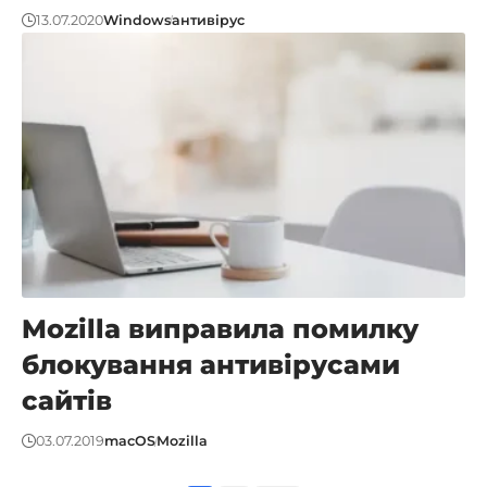
13.07.2020
Windows
антивірус
Mozilla виправила помилку
блокування антивірусами
сайтів
03.07.2019
macOS
Mozilla