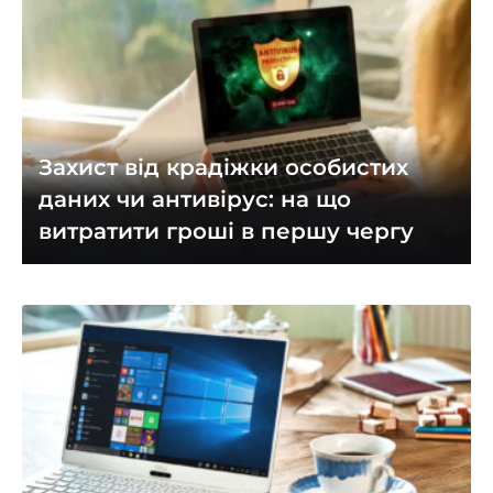
Захист від крадіжки особистих
даних чи антивірус: на що
витратити гроші в першу чергу