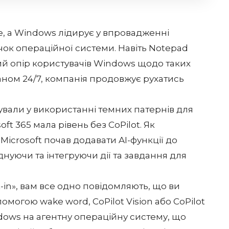
e
, а Windows лідирує у впровадженні
чок операційної системи. Навіть Notepad
ий опір користувачів Windows щодо таких
аном 24/7, компанія продовжує рухатись
ували у використанні темних патернів для
ft 365 мала рівень без CoPilot. Як
 Microsoft почав додавати AI-функції до
єднуючи та інтегруючи дії та завдання для
-in», вам все одно повідомляють, що ви
омогою wake word, CoPilot Vision або CoPilot
ows на агентну операційну систему
, що