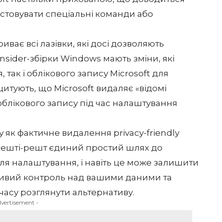
истовувати спеціальні команди або
иває всі лазівки, які досі дозволяють
nsider-збірки Windows мають зміни, які
 так і облікового запису Microsoft для
тують, що Microsoft видаляє «відомі
блікового запису під час налаштування
 як фактичне видалення privacy-friendly
решті-решт єдиний простий шлях до
сля налаштування, і навіть це може залишити
жливий контроль над вашими даними та
 часу
розглянути альтернативу
.
dvertisement -