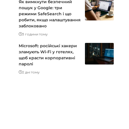
Як вимкнути безпечний
пошук у Google: три
режими SafeSearch і що
робити, якщо налаштування
заблоковано
3 години тому
Microsoft: російські хакери
зламують Wi-Fi у готелях,
щоб красти корпоративні
паролі
2 дні тому