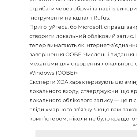
стрибати через обручі та навіть викор
інструменти на кшталт Rufus.
Приготуйтесь, бо Microsoft справді закр
створити локальний обліковий запис. I
тепер вимагають як інтернет-з’єднання,
завершення OOBE. Численні видання ци
механізми для створення локального о
Windows (OOBE)».
Експерти
XDA
характеризують цю зміну
локального входу, стверджуючи, що в
локального облікового запису — це пі
сліди хмарного зв’язку. Якщо вам ва
комп’ютером, ніколи не було кращого
- A