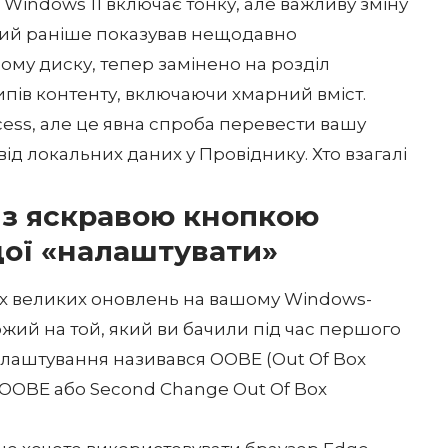
Windows 11 включає тонку, але важливу зміну
, який раніше показував нещодавно
му диску, тепер замінено на розділ
пів контенту, включаючи хмарний вміст.
ess, але це явна спроба перевести вашу
від локальних даних у Провіднику. Хто взагалі
 з яскравою кнопкою
дої «налаштувати»
их великих оновлень на вашому Windows-
ожий на той, який ви бачили під час першого
лаштування називався OOBE (Out Of Box
SCOOBE або Second Change Out Of Box