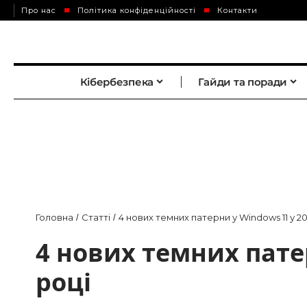
Про нас
Політика конфіденційності
Контакти
Кібербезпека
Гайди та поради
Головна
Статті
4 нових темних патерни у Windows 11 у 20
/
/
4 нових темних пате
році