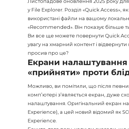
Листопадове оновлення 2025 року для 
у File Explorer. Розділ «Quick Access»
використані файли на вашому локально
«Recommended». Він показує більше ти
Ви все ще можете повернути Quick Acc
увагу на хмарний контент і відвернути 
просив про це?
Екрани налаштування
«прийняти» проти блі
Можливо, ви помітили, що після певн
комп’ютері з’являється екран, дуже сх
налаштування. Оригінальний екран на
Experience), а цей новий відомий як 
Experience.