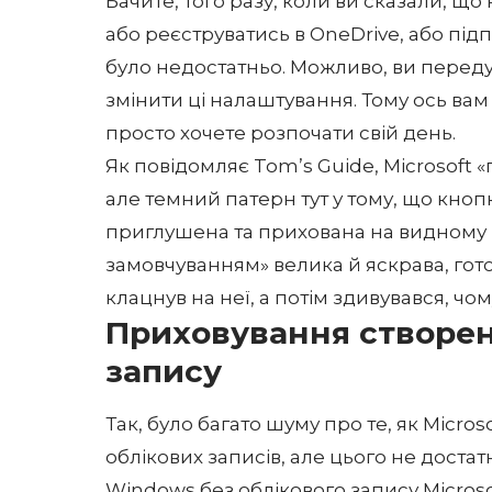
Бачите, того разу, коли ви сказали, щ
або реєструватись в OneDrive, або підп
було недостатньо. Можливо, ви передум
змінити ці налаштування. Тому ось ва
просто хочете розпочати свій день.
Як повідомляє
Tom’s Guide
, Microsoft
але темний патерн тут у тому, що кно
приглушена та прихована на видному мі
замовчуванням» велика й яскрава, гот
клацнув на неї, а потім здивувався, ч
Приховування створен
запису
Так, було багато шуму про те, як Micro
облікових записів
, але цього не доста
Windows без облікового запису Micros