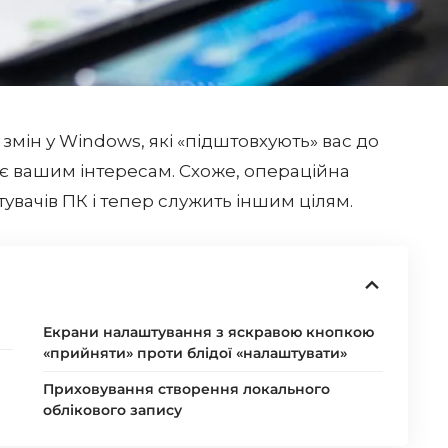
мін у Windows, які «підштовхують» вас до
ає вашим інтересам. Схоже, операційна
увачів ПК і тепер служить іншим цілям.
Екрани налаштування з яскравою кнопкою
«прийняти» проти блідої «налаштувати»
Приховування створення локального
облікового запису