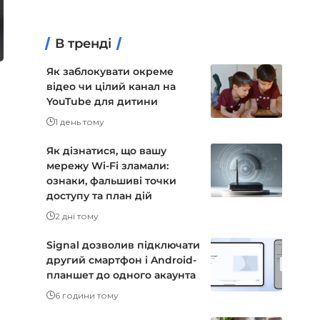
В тренді
Як заблокувати окреме
відео чи цілий канал на
YouTube для дитини
1 день тому
Як дізнатися, що вашу
мережу Wi-Fi зламали:
ознаки, фальшиві точки
доступу та план дій
2 дні тому
Signal дозволив підключати
другий смартфон і Android-
планшет до одного акаунта
6 години тому