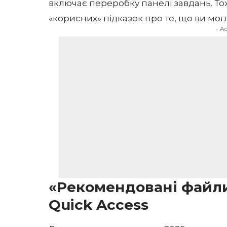
включає переробку панелі завдань. Тож
«корисних» підказок про те, що ви могл
- A
«Рекомендовані файли» 
Quick Access