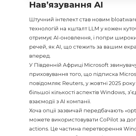
Нав’язування AI
Штучний інтелект став новим bloatwar
технологій на кшталт LLM у кожен куто
отримує AI-оновлення, і попри широк
речей, як AI, що стежить за вашим екр
вперед.
У Південній Африці Microsoft звинувач
приховування того, що підписка Microso
повідомляє Reuters, у жовтні 2025 року
більшої кількості аспектів Windows, з’
взаємодії з AI компанії.
Хоча опції зазвичай передбачають «opt
можете використовувати CoPilot за доп
actions. Це частина
перетворення Wind