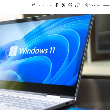
4 хв. читанн
Поширити