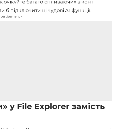
 очікуйте багато спливаючих вікон і
и б підключити ці чудові AI-функції.
dvertisement -
у File Explorer замість