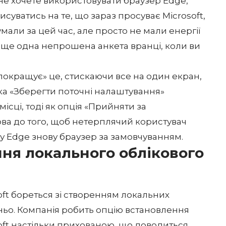
о не хочете використовувати браузер Edge,
исуватись на те, що зараз просуває Microsoft,
али за цей час, але просто не мали енергії
м ще одна непрошена анкета вранці, коли ви
 «покращує» це, стискаючи все на один екран,
пка «Зберегти поточні налаштування»
сці, тоді як опція «Прийняти за
ова до того, щоб нетерплячий користувач
ому Edge знову браузер за замовчуванням.
ня локального облікового
soft бореться зі створенням
локальних
тньо. Компанія робить опцію встановлення
oft настільки прихованою, що доводиться