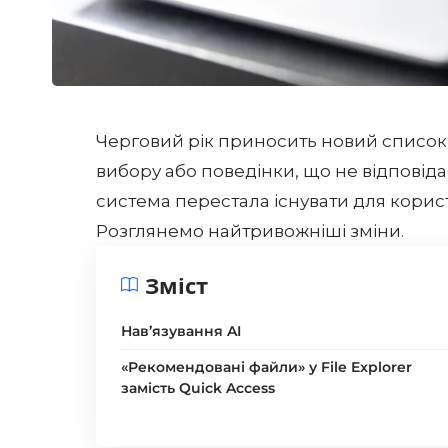
Черговий рік приносить новий список з
вибору або поведінки, що не відповід
система перестала існувати для корист
Розглянемо найтривожніші зміни.
Зміст
Нав’язування AI
«Рекомендовані файли» у File Explorer
замість Quick Access