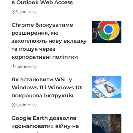
в Outlook Web Access
5 днів тому
Chrome блокуватиме
розширення, які
захоплюють нову вкладку
та пошук через
корпоративні політики
1 день тому
Як встановити WSL у
Windows 11 і Windows 10:
покрокова інструкція
5 днів тому
Google Earth дозволяв
«домалювати» війну на