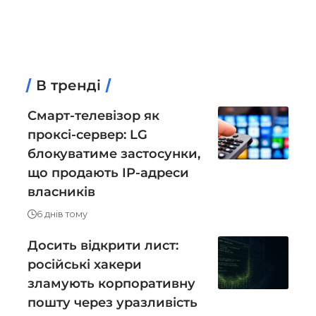
В тренді
Смарт-телевізор як
проксі-сервер: LG
блокуватиме застосунки,
що продають IP-адреси
власників
6 днів тому
Досить відкрити лист:
російські хакери
зламують корпоративну
пошту через уразливість