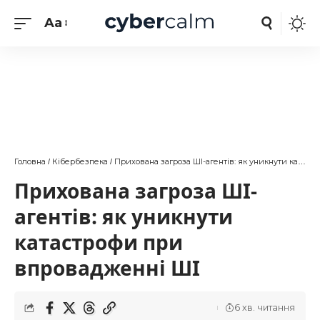
Aa
Головна
Кібербезпека
Прихована загроза ШІ-агентів: як уникнути катастрофи при впровадженні ШІ
/
/
Прихована загроза ШІ-
агентів: як уникнути
катастрофи при
впровадженні ШІ
6 хв. читання