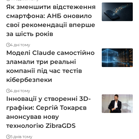
Як зменшити відстеження
смартфона: АНБ оновило
свої рекомендації вперше
за шість років
4 дні тому
Моделі Claude самостійно
зламали три реальні
компанії під час тестів
кібербезпеки
4 дні тому
Інновації у створенні 3D-
графіки: Сергій Токарєв
анонсував нову
технологію ZibraGDS
5 днів тому