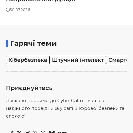
30.07.2026
Гарячі теми
Кібербезпека
Штучний інтелект
Смартф
Приєднуйтесь
Ласкаво просимо до CyberCalm – вашого
надійного провідника у світі цифрової безпеки та
спокою!