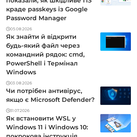
показали, як шкідливе ПЗ
краде passkeys із Google
Password Manager
05.08.2026
Як знайти й відкрити
будь-який файл через
командний рядок: cmd,
PowerShell і Термінал
Windows
03.08.2026
Чи потрібен антивірус,
якщо є Microsoft Defender?
31.07.2026
Як встановити WSL у
Windows 11 і Windows 10:
покрокова інструкція