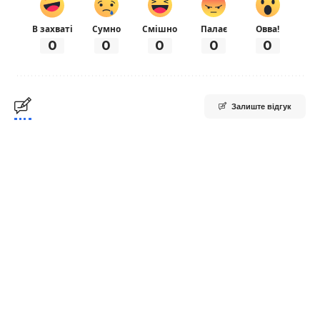
В захваті
Сумно
Смішно
Палає
Овва!
0
0
0
0
0
Залиште відгук