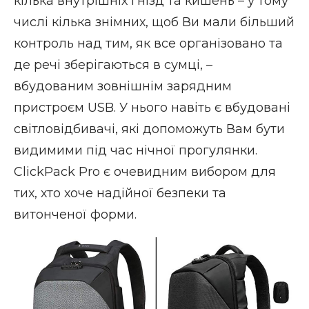
кілька внутрішніх гнізд та кишень – у тому
числі кілька знімних, щоб Ви мали більший
контроль над тим, як все організовано та
де речі зберігаються в сумці, –
вбудованим зовнішнім зарядним
пристроєм USB. У нього навіть є вбудовані
світловідбивачі, які допоможуть Вам бути
видимими під час нічної прогулянки.
ClickPack Pro є очевидним вибором для
тих, хто хоче надійної безпеки та
витонченої форми.