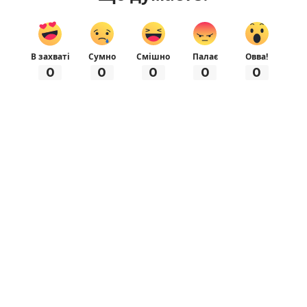
В захваті
Сумно
Смішно
Палає
Овва!
0
0
0
0
0