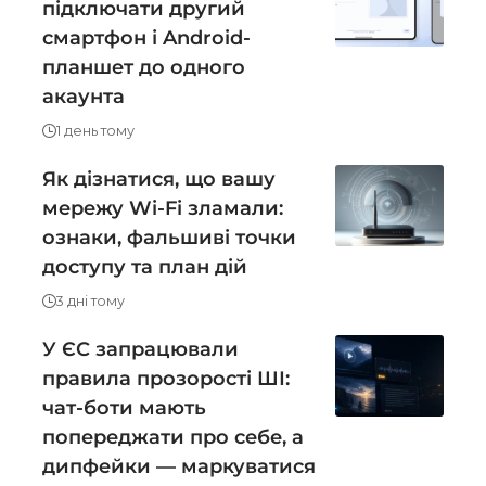
підключати другий
смартфон і Android-
планшет до одного
акаунта
1 день тому
Як дізнатися, що вашу
мережу Wi-Fi зламали:
ознаки, фальшиві точки
доступу та план дій
3 дні тому
У ЄС запрацювали
правила прозорості ШІ:
чат-боти мають
попереджати про себе, а
дипфейки — маркуватися