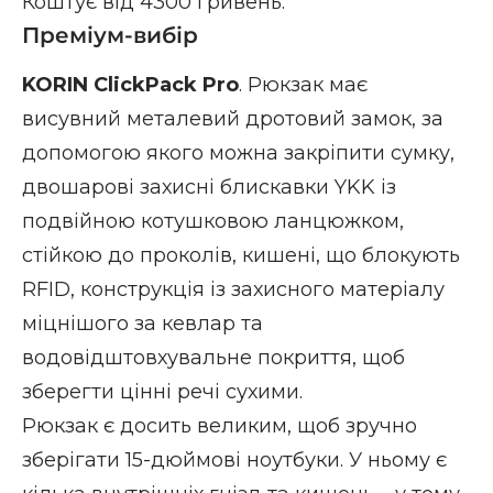
Коштує від 4300 гривень.
Преміум-вибір
KORIN ClickPack Pro
. Рюкзак має
висувний металевий дротовий замок, за
допомогою якого можна закріпити сумку,
двошарові захисні блискавки YKK із
подвійною котушковою ланцюжком,
стійкою до проколів, кишені, що блокують
RFID, конструкція із захисного матеріалу
міцнішого за кевлар та
водовідштовхувальне покриття, щоб
зберегти цінні речі сухими.
Рюкзак є досить великим, щоб зручно
зберігати 15-дюймові ноутбуки. У ньому є