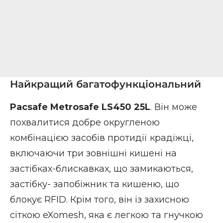
Найкращий багатофункціональний
Pacsafe Metrosafe LS450 25L
. Він може
похвалитися добре округленою
комбінацією засобів протидії крадіжці,
включаючи три зовнішні кишені на
застібках-блискавках, що замикаються,
застібку- запобіжник та кишеню, що
блокує RFID. Крім того, він із захисною
сіткою eXomesh, яка є легкою та гнучкою