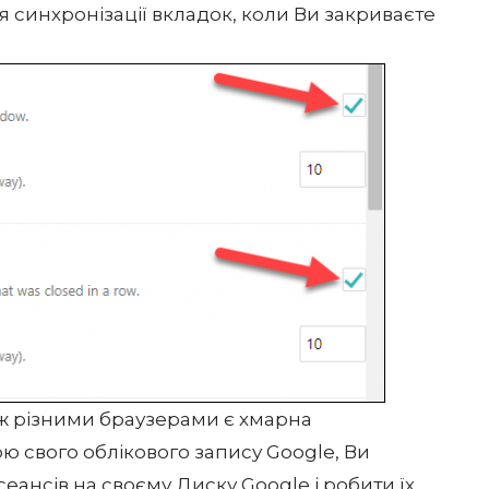
я синхронізації вкладок, коли Ви закриваєте
іж різними браузерами є хмарна
ю свого облікового запису Google, Ви
сеансів на своєму Диску Google і робити їх