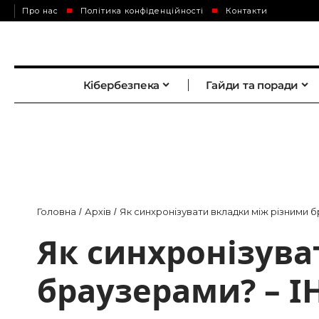
Про нас
Політика конфіденційності
Контакти
Кібербезпека
Гайди та поради
Головна
Архів
Як синхронізувати вкладки між різними 
/
/
Як синхронізува
браузерами? – І