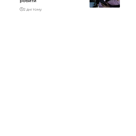
робити
2 дні тому