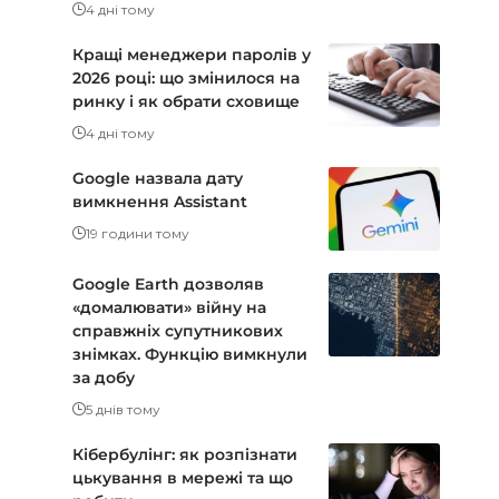
4 дні тому
Кращі менеджери паролів у
2026 році: що змінилося на
ринку і як обрати сховище
4 дні тому
Google назвала дату
вимкнення Assistant
19 години тому
Google Earth дозволяв
«домалювати» війну на
справжніх супутникових
знімках. Функцію вимкнули
за добу
5 днів тому
Кібербулінг: як розпізнати
цькування в мережі та що