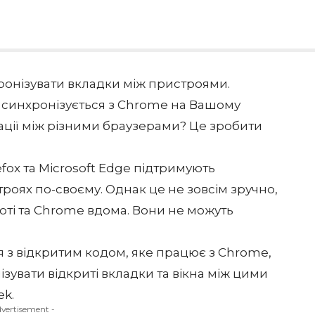
ронізувати вкладки між пристроями.
 синхронізується з Chrome на Вашому
ації між різними браузерами? Це зробити
refox та Microsoft Edge підтримують
роях по-своєму. Однак це не зовсім зручно,
оті та Chrome вдома. Вони не можуть
 з відкритим кодом, яке працює з Chrome,
ізувати відкриті вкладки та вікна між цими
ek
.
dvertisement -