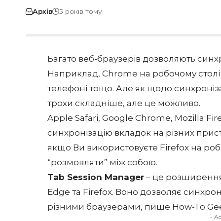
Архів
5 років тому
Багато веб-браузерів дозволяють синх
Наприклад, Chrome на робочому столі
телефоні тощо. Але як щодо синхроніз
трохи складніше, але це можливо.
Apple Safari, Google Chrome, Mozilla Fi
синхронізацію вкладок на різних прист
якщо Ви використовуєте Firefox на роб
“розмовляти” між собою.
Tab Session Manager
– це розширення
Edge та Firefox. Воно дозволяє синхрон
різними браузерами, пише
How-To Ge
- A