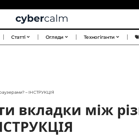
Статті
Огляди
Техногіганти
браузерами? – ІНСТРУКЦІЯ
ти вкладки між рі
НСТРУКЦІЯ