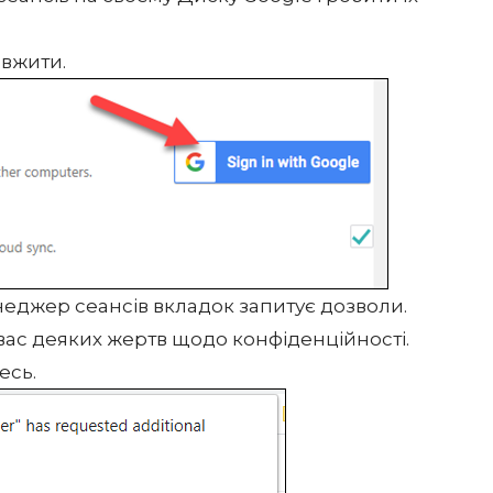
овжити.
неджер сеансів вкладок запитує дозволи.
 вас деяких жертв щодо конфіденційності.
есь.