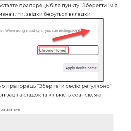
оставте прапорець біля пункту “Зберегти ім’я
значити, звідки беруться вкладки.
но прапорець “Зберігати сесію регулярно”.
зації вкладок та кількість сеансів, які
dvertisement -