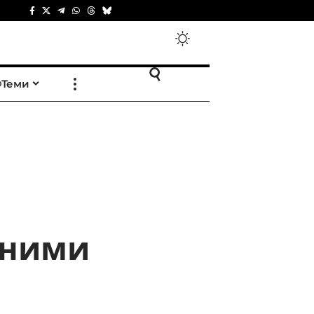
Теми
зними