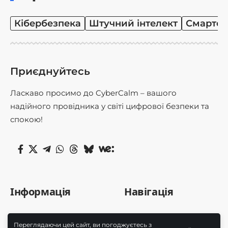
Кібербезпека
Штучний інтелект
Смартф
Приєднуйтесь
Ласкаво просимо до CyberCalm – вашого
надійного провідника у світі цифрової безпеки та
спокою!
Інформація
Навігація
Про нас
Кібербезпека
Переглядаючи цей сайт, ви погоджуєтесь з