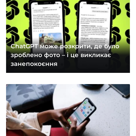
ChatGPT може розкрити, де було
зроблено фото – і це викликає
занепокоєння