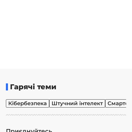
Гарячі теми
Кібербезпека
Штучний інтелект
Смартф
Приєднуйтесь