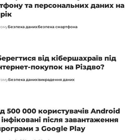
тфону та персональних даних на
 рік
тому
Безпека даних
безпека смартфона
берегтися від кібершахраїв під
інтернет-покупок на Різдво?
тому
Безпека даних
викрадення даних
д 500 000 користувачів Android
 інфіковані після завантаження
 програми з Google Play