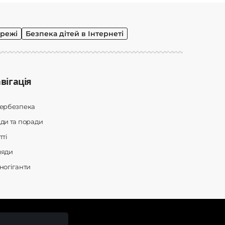
режі
Безпека дітей в Інтернеті
вігація
бербезпека
ди та поради
тті
ляди
ногіганти