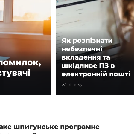
Як розпізнати
небезпечні
вкладення та
 помилок,
шкідливе ПЗ в
тувачі
електронній пошті
1 рік тому
аке шпигунське програмне