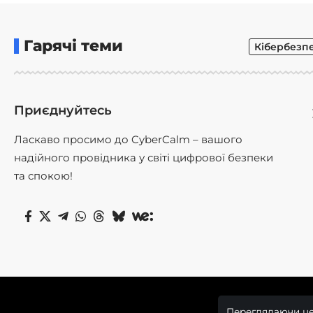
Гарячі теми
Кібербезп
Приєднуйтесь
Ласкаво просимо до CyberCalm – вашого
надійного провідника у світі цифрової безпеки
та спокою!
Переглядаючи це