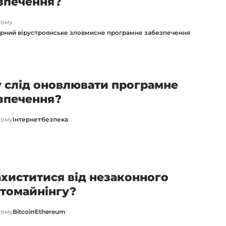
зпечення?
тому
рний вірус
троянське зловмисне програмне забезпечення
 слід оновлювати програмне
зпечення?
тому
Інтернет
безпека
ахиститися від незаконного
томайнінгу?
тому
Bitcoin
Ethereum