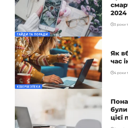
смар
2024
3 роки 
ГАЙДИ ТА ПОРАДИ
Як в
час 
4 роки 
КІБЕРБЕЗПЕКА
Пона
були
цієї