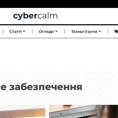
Статті
Огляди
Техногіганти
е забезпечення