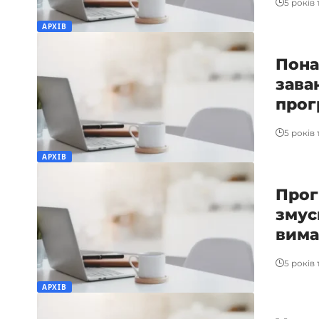
5 років
АРХІВ
Пона
зава
прог
5 років
АРХІВ
Прог
змус
вима
5 років
АРХІВ