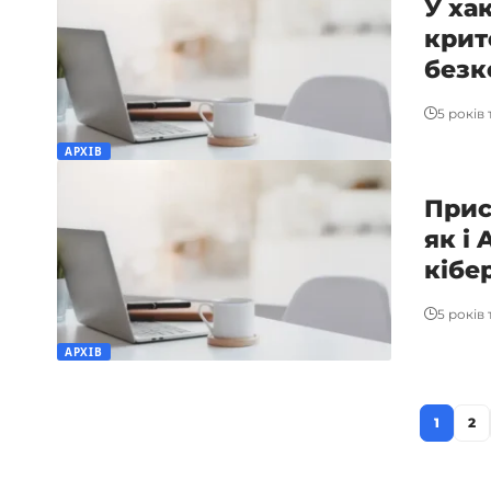
У ха
крит
безк
5 років
АРХІВ
Прис
як і 
кібе
5 років
АРХІВ
1
2