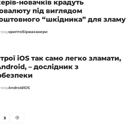
керів-новачків крадуть
овалюту під виглядом
оштовного “шкідника” для зламу
 тому
криптобіржа
хакери
трої iOS так само легко зламати,
Android, – дослідник з
рбезпеки
 тому
Android
iOS
3