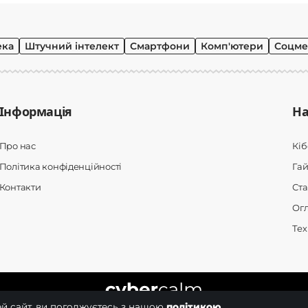
ека
Штучний інтелект
Смартфони
Комп'ютери
Соцме
Інформація
На
Про нас
Кі
Політика конфіденційності
Гай
Контакти
Ста
Ог
Тех
й сайт, ви погоджуєтесь з нашою
політикою