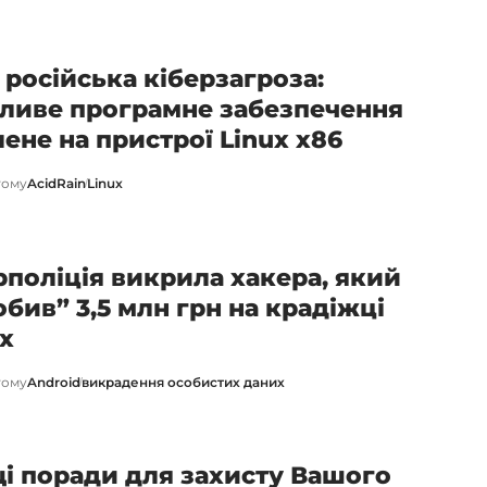
 російська кіберзагроза:
ливе програмне забезпечення
лене на пристрої Linux x86
тому
AcidRain
Linux
рполіція викрила хакера, який
обив” 3,5 млн грн на крадіжці
х
тому
Android
викрадення особистих даних
і поради для захисту Вашого