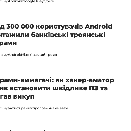
 тому
Android
Google Play Store
д 300 000 користувачів Android
нтажили банківські троянські
рами
 тому
Android
банківський троян
рами-вимагачі: як хакер-аматор
ив встановити шкідливе ПЗ та
гав викуп
 тому
захист даних
програми-вимагачі