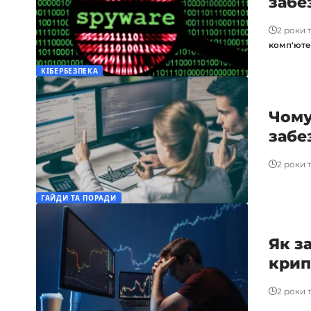
забе
2 роки 
комп'юте
КІБЕРБЕЗПЕКА
Чому
забе
2 роки 
ГАЙДИ ТА ПОРАДИ
Як з
крип
2 роки 