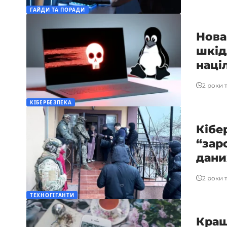
ГАЙДИ ТА ПОРАДИ
Нова
шкід
наці
2 роки 
КІБЕРБЕЗПЕКА
Кібе
“зар
дани
2 роки 
ТЕХНОГІГАНТИ
Кращ