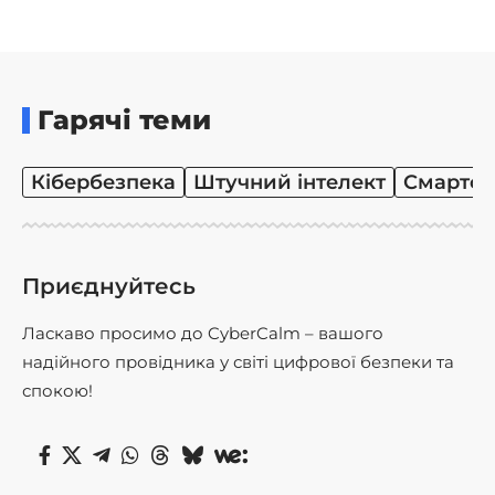
Гарячі теми
Кібербезпека
Штучний інтелект
Смартф
Приєднуйтесь
Ласкаво просимо до CyberCalm – вашого
надійного провідника у світі цифрової безпеки та
спокою!