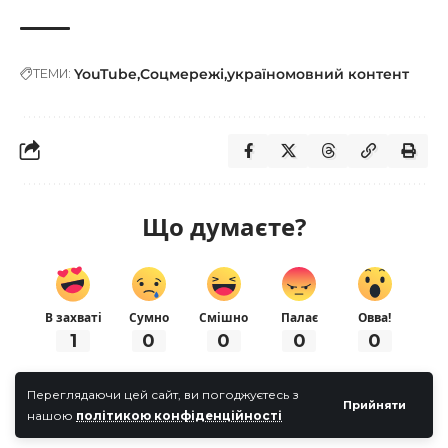
YouTube
Соцмережі
україномовний контент
ТЕМИ:
Що думаєте?
В захваті
Сумно
Смішно
Палає
Овва!
1
0
0
0
0
Переглядаючи цей сайт, ви погоджуєтесь з
Прийняти
нашою
політикою конфіденційності