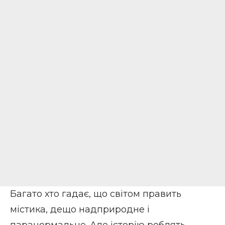
Багато хто гадає, що світом править
містика, дещо надприродне і