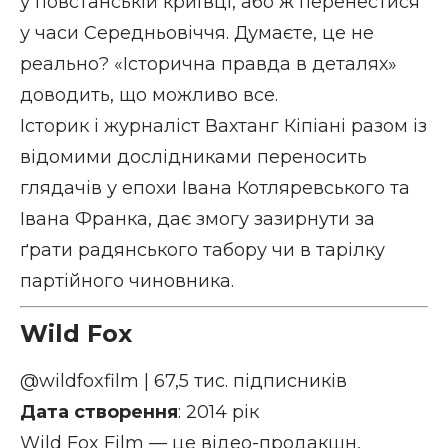
у повстанській криївці, або ж перенестися
у часи Середньовіччя. Думаєте, це не
реально? «Історична правда в деталях»
доводить, що можливо все.
Історик і журналіст Вахтанг Кіпіані разом із
відомими дослідниками переносить
глядачів у епохи Івана Котляревського та
Івана Франка, дає змогу зазирнути за
ґрати радянського табору чи в тарілку
партійного чиновника.
Wild Fox
@wildfoxfilm
| 67,5 тис. підписників
Дата створення
: 2014 рік
Wild Fox Film — це відео-продакшн,