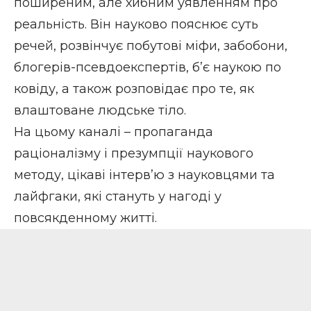
поширеним, але хибним уявленням про
реальність. Він науково пояснює суть
речей, розвінчує побутові міфи, забобони,
блогерів-псевдоекспертів, б’є наукою по
ковіду, а також розповідає про те, як
влаштоване людське тіло.
На цьому каналі – пропаганда
раціоналізму і презумпції наукового
методу, цікаві інтерв’ю з науковцями та
лайфгаки, які стануть у нагоді у
повсякденному житті.