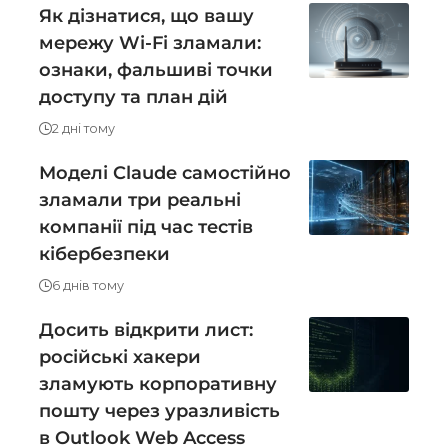
Як дізнатися, що вашу
мережу Wi-Fi зламали:
ознаки, фальшиві точки
доступу та план дій
2 дні тому
Моделі Claude самостійно
зламали три реальні
компанії під час тестів
кібербезпеки
6 днів тому
Досить відкрити лист:
російські хакери
зламують корпоративну
пошту через уразливість
в Outlook Web Access