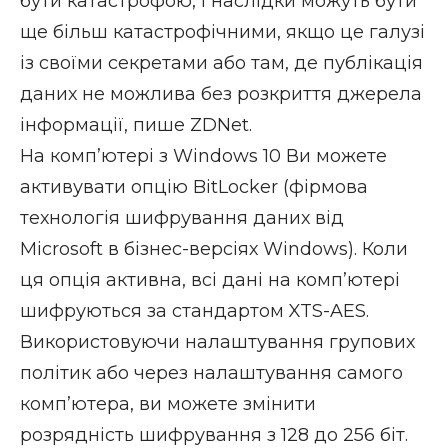
бути катастрофою, і наслідки можуть бути
ще більш катастрофічними, якщо це галузі
із своїми секретами або там, де публікація
даних не можлива без розкриття джерела
інформації, пише
ZDNet
.
На комп’ютері з Windows 10 Ви можете
активувати опцію BitLocker (фірмова
технологія шифрування даних від
Microsoft в бізнес-версіях Windows). Коли
ця опція активна, всі дані на комп’ютері
шифруються за стандартом XTS-AES.
Використовуючи налаштування групових
політик або через налаштування самого
комп’ютера, ви можете змінити
розрядність шифрування з 128 до 256 біт.