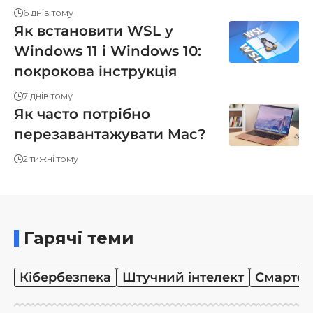
6 днів тому
Як встановити WSL у
Windows 11 і Windows 10:
покрокова інструкція
7 днів тому
Як часто потрібно
перезавантажувати Mac?
2 тижні тому
Гарячі теми
Кібербезпека
Штучний інтелект
Смартф