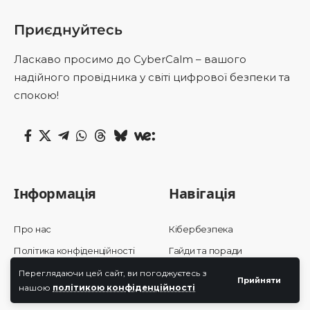
Приєднуйтесь
Ласкаво просимо до CyberCalm – вашого
надійного провідника у світі цифрової безпеки та
спокою!
Інформація
Навігація
Про нас
Кібербезпека
Політика конфіденційності
Гайди та поради
Контакти
Статті
Переглядаючи цей сайт, ви погоджуєтесь з
Прийняти
нашою
політикою конфіденційності
Огляди