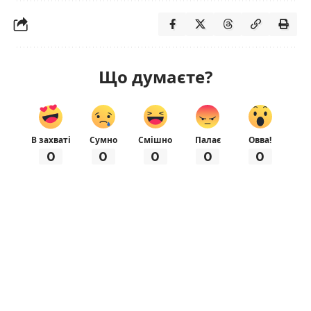
Що думаєте?
В захваті
Сумно
Смішно
Палає
Овва!
0
0
0
0
0