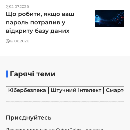
22.07.2026
Що робити, якщо ваш
пароль потрапив у
відкриту базу даних
18.06.2026
Гарячі теми
Кібербезпека
Штучний інтелект
Смартф
Приєднуйтесь
Ласкаво просимо до CyberCalm – вашого