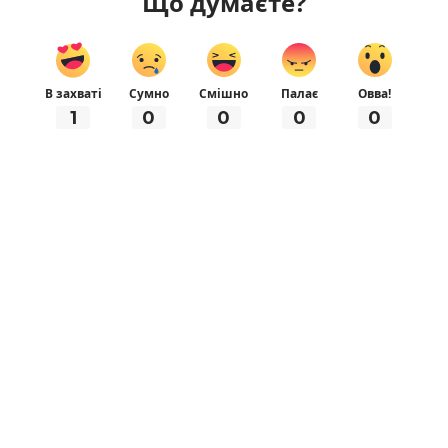
Що думаєте?
В захваті
Сумно
Смішно
Палає
Овва!
1
0
0
0
0