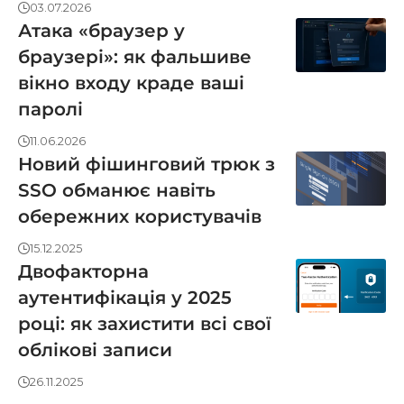
03.07.2026
Атака «браузер у
браузері»: як фальшиве
вікно входу краде ваші
паролі
11.06.2026
Новий фішинговий трюк з
SSO обманює навіть
обережних користувачів
15.12.2025
Двофакторна
аутентифікація у 2025
році: як захистити всі свої
облікові записи
26.11.2025