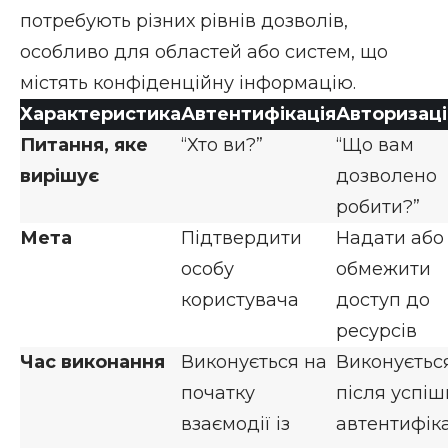
потребують різних рівнів дозволів,
особливо для областей або систем, що
містять конфіденційну інформацію.
Характеристика
Автентифікація
Авторизаці
Питання, яке
“Хто ви?”
“Що вам
вирішує
дозволено
робити?”
Мета
Підтвердити
Надати або
особу
обмежити
користувача
доступ до
ресурсів
Час виконання
Виконується на
Виконуєтьс
початку
після успіш
взаємодії із
автентифіка