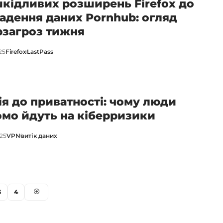
шкідливих розширень Firefox до
адення даних Pornhub: огляд
рзагроз тижня
25
Firefox
LastPass
ія до приватності: чому люди
омо йдуть на кіберризики
025
VPN
витік даних
3
4