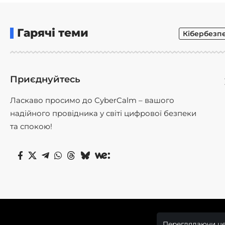
Гарячі теми
Кібербезп
Приєднуйтесь
Ласкаво просимо до CyberCalm – вашого
надійного провідника у світі цифрової безпеки
та спокою!
Переглядаючи це