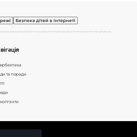
режі
Безпека дітей в Інтернеті
вігація
бербезпека
ди та поради
тті
ляди
ногіганти