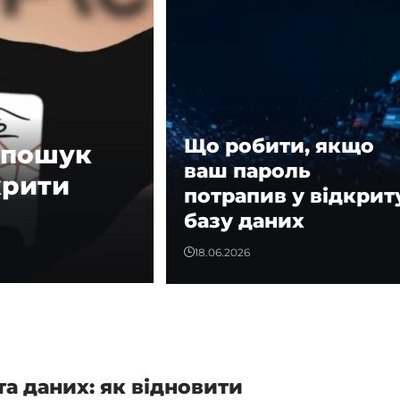
Що робити, якщо
в пошук
ваш пароль
крити
потрапив у відкрит
базу даних
18.06.2026
та даних: як відновити