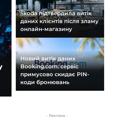
Škoda підтвердила витік
даних клієнтів після зламу
онлайн-магазину
Новий витік даних
у
Booking.com: сервіс
примусово скидає PIN-
коди бронювань
- Реклама -