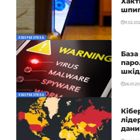
Хакти
шпиг
11.02.20
КІБЕРБЕЗПЕКА
База
паро
шкід
26.01.20
КІБЕРБЕЗПЕКА
Кібер
ліде
дани