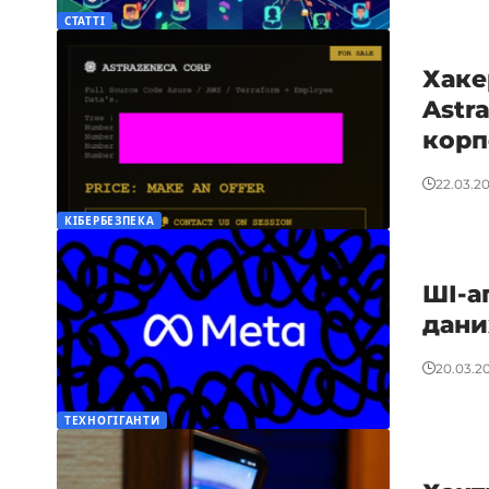
СТАТТІ
Хаке
Astr
корп
22.03.2
КІБЕРБЕЗПЕКА
ШІ-а
дани
20.03.2
ТЕХНОГІГАНТИ