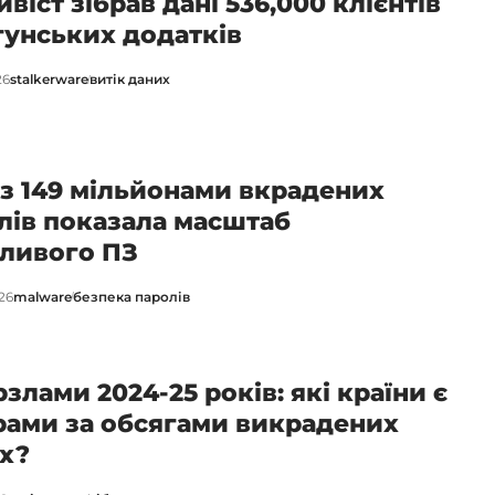
віст зібрав дані 536,000 клієнтів
унських додатків
26
stalkerware
витік даних
 з 149 мільйонами вкрадених
лів показала масштаб
ливого ПЗ
26
malware
безпека паролів
злами 2024-25 років: які країни є
рами за обсягами викрадених
х?