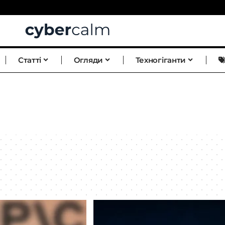
Статті
Огляди
Техногіганти