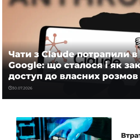
Чати з Claude потрапили 
Google: що сталося і як за
доступ до власних розмов
30.07.2026
Втра