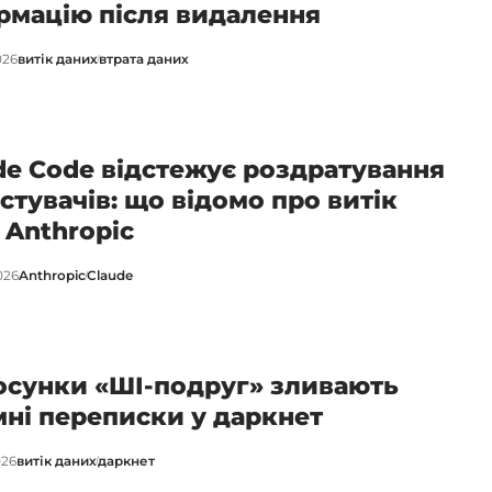
рмацію після видалення
026
витік даних
втрата даних
de Code відстежує роздратування
стувачів: що відомо про витік
 Anthropic
026
Anthropic
Claude
осунки «ШІ-подруг» зливають
мні переписки у даркнет
026
витік даних
даркнет