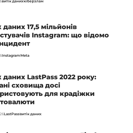
26
витік даних
кіберзлам
к даних 17,5 мільйонів
стувачів Instagram: що відомо
інцидент
26
Instagram
Meta
к даних LastPass 2022 року:
ані сховища досі
ристовують для крадіжки
товалюти
026
LastPass
витік даних