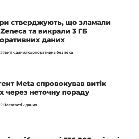
ри стверджують, що зламали
aZeneca та викрали 3 ГБ
оративних даних
026
витік даних
корпоративна безпека
гент Meta спровокував витік
х через неточну пораду
026
Meta
витік даних