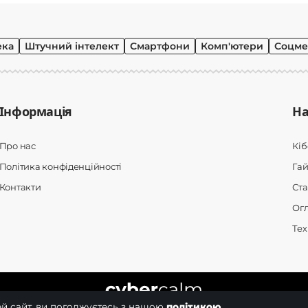
ека
Штучний інтелект
Смартфони
Комп'ютери
Соцме
Інформація
На
Про нас
Кі
Політика конфіденційності
Гай
Контакти
Ста
Ог
Тех
й сайт, ви погоджуєтесь з нашою
політикою