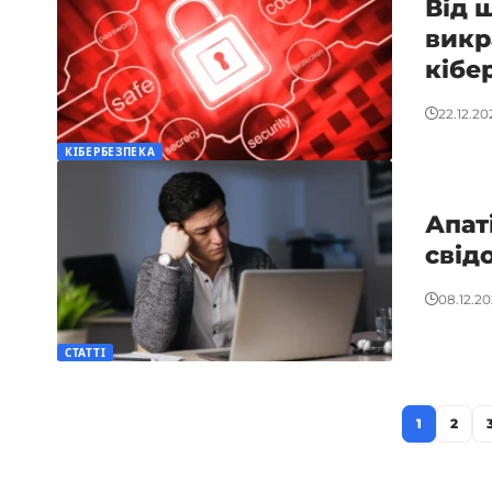
Від 
викр
кібе
22.12.20
КІБЕРБЕЗПЕКА
Апат
свід
08.12.2
СТАТТІ
1
2