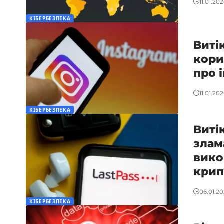
11.01.20
КІБЕРБЕЗПЕКА
Виті
кори
про 
11.01.20
КІБЕРБЕЗПЕКА
Виті
злам
вико
крип
06.01.2
КІБЕРБЕЗПЕКА