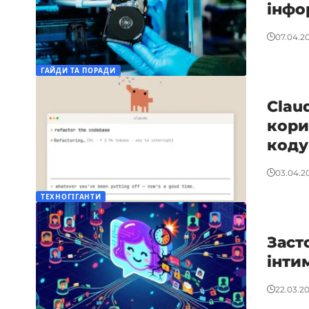
інфо
07.04.2
ГАЙДИ ТА ПОРАДИ
Clau
кори
коду
03.04.2
ТЕХНОГІГАНТИ
Заст
інти
22.03.2