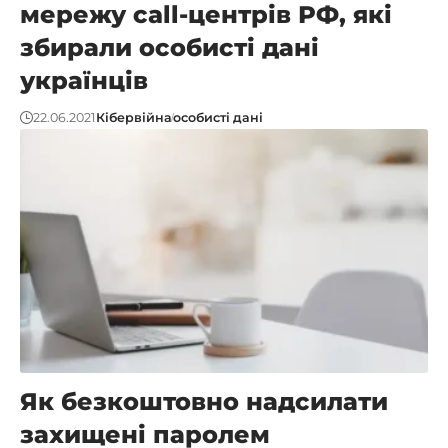
мережу сall-центрів РФ, які
збирали особисті дані
українців
22.06.2021
Кібервійна
особисті дані
Як безкоштовно надсилати
захищені паролем