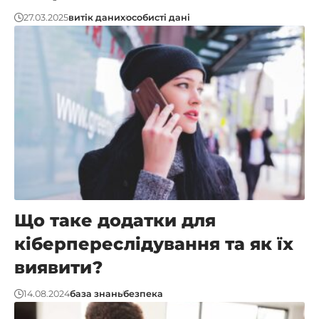
27.03.2025
витік даних
особисті дані
Що таке додатки для
кіберпереслідування та як їх
виявити?
14.08.2024
база знань
безпека