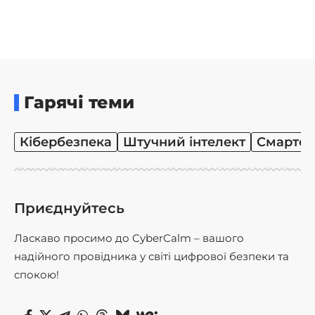
Гарячі теми
Кібербезпека
Штучний інтелект
Смартф
Приєднуйтесь
Ласкаво просимо до CyberCalm – вашого
надійного провідника у світі цифрової безпеки та
спокою!