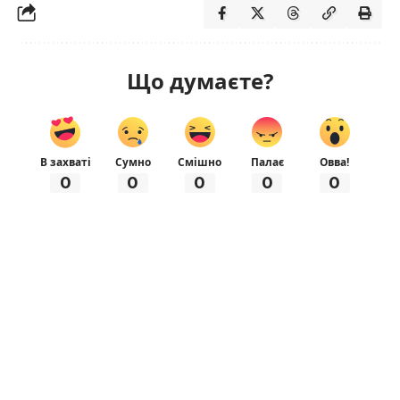
Що думаєте?
В захваті
Сумно
Смішно
Палає
Овва!
0
0
0
0
0