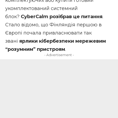
комплектуючих або купити готовий
укомплектований системний
блок?
CyberCalm розібрав це питання
.
Стало відомо, що Фінляндія першою в
Європі почала привласнювати так
звані
ярлики кібербезпеки мережевим
“розумним” пристроям
.
- Advertisement -