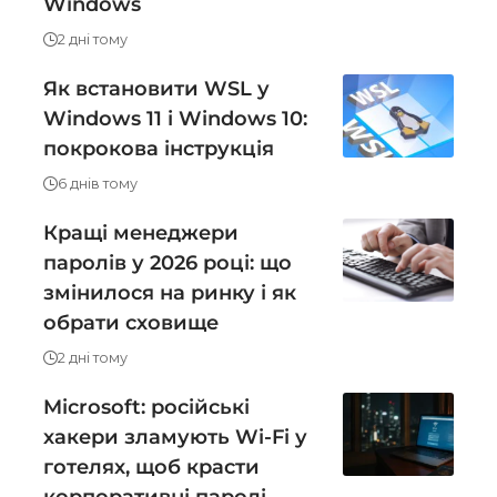
Windows
2 дні тому
Як встановити WSL у
Windows 11 і Windows 10:
покрокова інструкція
6 днів тому
Кращі менеджери
паролів у 2026 році: що
змінилося на ринку і як
обрати сховище
2 дні тому
Microsoft: російські
хакери зламують Wi-Fi у
готелях, щоб красти