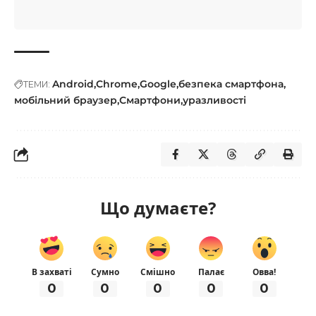
Android
Chrome
Google
безпека смартфона
ТЕМИ:
мобільний браузер
Смартфони
уразливості
Що думаєте?
В захваті
Сумно
Смішно
Палає
Овва!
0
0
0
0
0