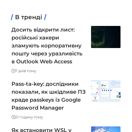
В тренді
Досить відкрити лист:
російські хакери
зламують корпоративну
пошту через уразливість
в Outlook Web Access
7 днів тому
Pass-ta-key: дослідники
показали, як шкідливе ПЗ
краде passkeys із Google
Password Manager
21 годину тому
Як встановити WSL у