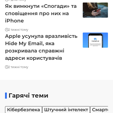
Як вимкнути «Спогади» та
сповіщення про них на
iPhone
2 тижні тому
Apple усунула вразливість
Hide My Email, яка
розкривала справжні
адреси користувачів
2 тижні тому
Гарячі теми
Кібербезпека
Штучний інтелект
Смартф