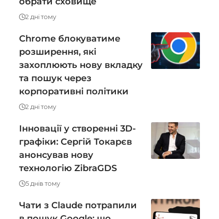
обрати сховище
2 дні тому
Chrome блокуватиме
розширення, які
захоплюють нову вкладку
та пошук через
корпоративні політики
2 дні тому
Інновації у створенні 3D-
графіки: Сергій Токарєв
анонсував нову
технологію ZibraGDS
5 днів тому
Чати з Claude потрапили
в пошук Google: що