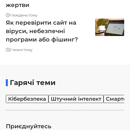
жертви
1 тиждень тому
Як перевірити сайт на
віруси, небезпечні
програми або фішинг?
2 тижні тому
Гарячі теми
Кібербезпека
Штучний інтелект
Смартф
Приєднуйтесь