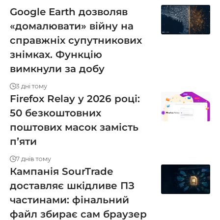
Google Earth дозволяв
«домалювати» війну на
справжніх супутникових
знімках. Функцію
вимкнули за добу
3 дні тому
Firefox Relay у 2026 році:
50 безкоштовних
поштових масок замість
пʼяти
7 днів тому
Кампанія SourTrade
доставляє шкідливе ПЗ
частинами: фінальний
файл збирає сам браузер