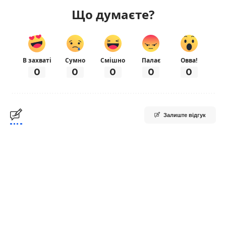
Що думаєте?
В захваті
Сумно
Смішно
Палає
Овва!
0
0
0
0
0
Залиште відгук