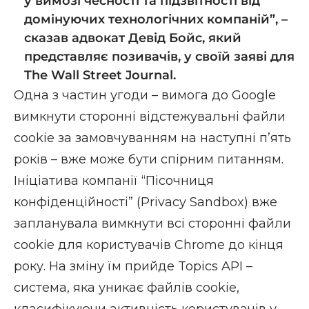
у вимозі чесності та підзвітності від
домінуючих технологічних компаній”, –
сказав адвокат Девід Бойс, який
представляє позивачів, у своїй заяві для
The Wall Street Journal.
Одна з частин угоди – вимога до Google
вимкнути сторонні відстежувальні файли
cookie за замовчуванням на наступні п’ять
років – вже може бути спірним питанням.
Ініціатива компанії “Пісочниця
конфіденційності” (Privacy Sandbox) вже
запланувала
вимкнути всі сторонні файли
cookie
для користувачів Chrome до кінця
року. На зміну їм прийде Topics API –
система, яка уникає файлів cookie,
класифікуючи активність користувачів у