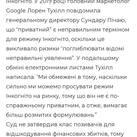
Інкогніто. У 2019 році головний маркетолог
Google Лорен Тухілл повідомила
генеральному директору Сундару Пічаю,
що “приватний” є неправильним терміном
для режиму Інкогніто, оскільки це
викливало ризики “поглиблювати відомі
неправильні уявлення”. У подальшому
обміні електронними листами Тухілл
написала: “Ми обмежені в тому, наскільки
сильно ми можемо просувати режим
Інкогніто на ринку, тому що він не є по-
справжньому приватним, а отже, вимагає
більш розмитих формулювань.”
Суд не затвердив клас позивачів для
відшкодування фінансових збитків, тому