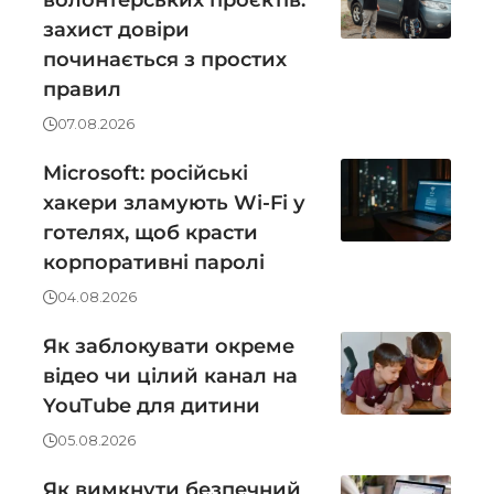
захист довіри
починається з простих
правил
07.08.2026
Microsoft: російські
хакери зламують Wi-Fi у
готелях, щоб красти
корпоративні паролі
04.08.2026
Як заблокувати окреме
відео чи цілий канал на
YouTube для дитини
05.08.2026
Як вимкнути безпечний