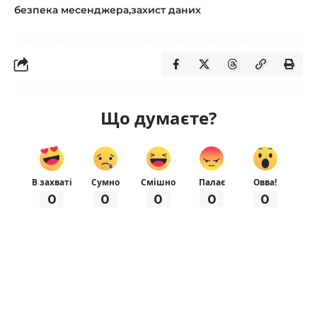
безпека месенджера
захист даних
Що думаєте?
В захваті
Сумно
Смішно
Палає
Овва!
0
0
0
0
0