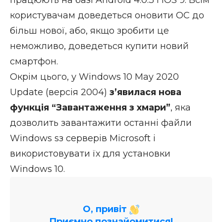
працюють на базі Android 4.0.3 і iOS 9. Всім
користувачам доведеться оновити ОС до
більш нової, або, якщо зробити це
неможливо, доведеться купити новий
смартфон.
Окрім цього, у Windows 10 May 2020
Update (версія 2004)
з’явилася нова
функція “Завантаження з хмари”
, яка
дозволить завантажити останні файли
Windows sз серверів Microsoft і
використовувати їх для установки
Windows 10.
О, привіт
Приємно познайомитися!