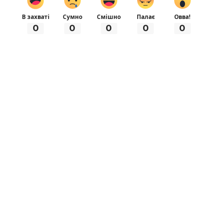
В захваті
Сумно
Смішно
Палає
Овва!
0
0
0
0
0