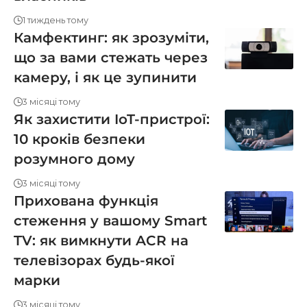
1 тиждень тому
Камфектинг: як зрозуміти,
що за вами стежать через
камеру, і як це зупинити
3 місяці тому
Як захистити IoT-пристрої:
10 кроків безпеки
розумного дому
3 місяці тому
Прихована функція
стеження у вашому Smart
TV: як вимкнути ACR на
телевізорах будь-якої
марки
3 місяці тому