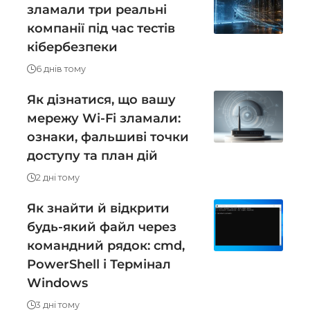
зламали три реальні
компанії під час тестів
кібербезпеки
6 днів тому
Як дізнатися, що вашу
мережу Wi-Fi зламали:
ознаки, фальшиві точки
доступу та план дій
2 дні тому
Як знайти й відкрити
будь-який файл через
командний рядок: cmd,
PowerShell і Термінал
Windows
3 дні тому