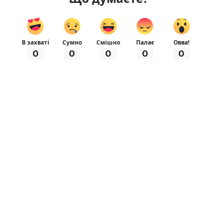
В захваті
Сумно
Смішно
Палає
Овва!
0
0
0
0
0