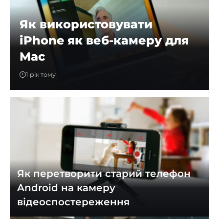
Як використовувати
iPhone як веб-камеру для
Mac
1 рік тому
Як перетворити старий телефон
Android на камеру
відеоспостереження