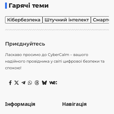
Гарячі теми
Кібербезпека
Штучний інтелект
Смартф
Приєднуйтесь
Ласкаво просимо до CyberCalm – вашого
надійного провідника у світі цифрової безпеки та
спокою!
Інформація
Навігація