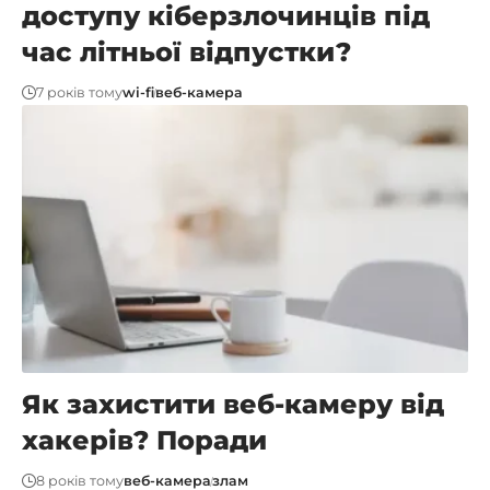
доступу кіберзлочинців під
час літньої відпустки?
7 років тому
wi-fi
веб-камера
Як захистити веб-камеру від
хакерів? Поради
8 років тому
веб-камера
злам