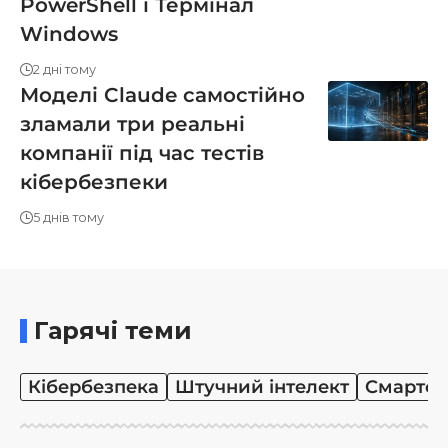
PowerShell і Термінал
Windows
2 дні тому
Моделі Claude самостійно
зламали три реальні
компанії під час тестів
кібербезпеки
5 днів тому
Гарячі теми
Кібербезпека
Штучний інтелект
Смартф