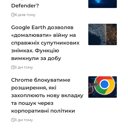
Defender?
6 днів тому
Google Earth дозволяв
«домалювати» війну на
справжніх супутникових
знімках. Функцію
вимкнули за добу
3 дні тому
Chrome блокуватиме
розширення, які
захоплюють нову вкладку
та пошук через
корпоративні політики
3 дні тому