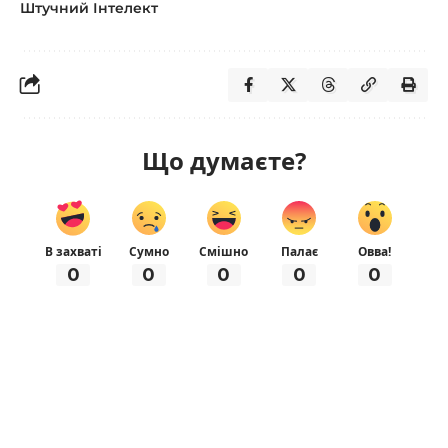
Штучний Інтелект
Що думаєте?
В захваті
Сумно
Смішно
Палає
Овва!
0
0
0
0
0