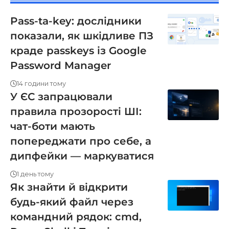
Pass-ta-key: дослідники
показали, як шкідливе ПЗ
краде passkeys із Google
Password Manager
14 години тому
У ЄС запрацювали
правила прозорості ШІ:
чат-боти мають
попереджати про себе, а
дипфейки — маркуватися
1 день тому
Як знайти й відкрити
будь-який файл через
командний рядок: cmd,