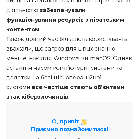
числі на сайтах онлайн-кінотеатрів, своєю
діяльністю
забезпечували
функціонування ресурсів з піратським
контентом
.
Також довгий час більшість користувачів
вважали, що загроз для Linux значно
менше, ніж для Windows чи macOS. Однак
останнім часом комп’ютерні системи та
додатки на базі цієї операційної
системи
все частіше стають об’єктами
атак кіберзлочинців
.
О, привіт
Приємно познайомитися!