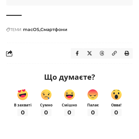
macOS
Смартфони
ТЕМИ:
Що думаєте?
В захваті
Сумно
Смішно
Палає
Овва!
0
0
0
0
0