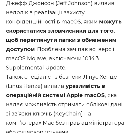
Джефф Джонсон (Jeff Johnson) виявив
недолік в реалізації захисту
конфіденційності в macOS, яким
можуть
скористатися зловмисники для того,
щоб переглянути папки з обмеженим
доступом
. Проблема зачіпає всі версії
macOS Mojave, включаючи 10.14.3
Supplemental Update.
Також спеціаліст з безпеки Лінус Хенце
(Linus Henze) виявив
уразливість в
операційній системі Apple macOS
, яка
надає можливість отримати облікові дані
зі зв’язки ключів (KeyChain) на
комп’ютерах Мас без прав адміністратора
або суперкористувача.