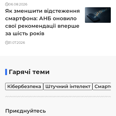
06.08.2026
Як зменшити відстеження
смартфона: АНБ оновило
свої рекомендації вперше
за шість років
31.07.2026
Гарячі теми
Кібербезпека
Штучний інтелект
Смартф
Приєднуйтесь