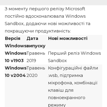
З моменту першого релізу Microsoft
постійно вдосконалювала Windows
Sandbox, додаючи нові можливості та
покращуючи продуктивність:
Версія
Дата
Нові можливості
Windows
випуску
Windows
Травень
Перший реліз Windows
10 v1903
2019
Sandbox
Windows
Травень
Конфігураційні файли
10 v2004
2020
.wsb, підтримка
мікрофона, комбінації
клавіш для
повноекранного
режиму