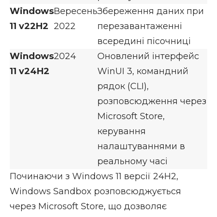
Windows
Вересень
Збереження даних при
11 v22H2
2022
перезавантаженні
всередині пісочниці
Windows
2024
Оновлений інтерфейс
11 v24H2
WinUI 3, командний
рядок (CLI),
розповсюдження через
Microsoft Store,
керування
налаштуваннями в
реальному часі
Починаючи з Windows 11 версії 24H2,
Windows Sandbox розповсюджується
через Microsoft Store, що дозволяє