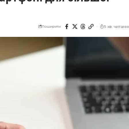
5 хв. читанн
Поширити