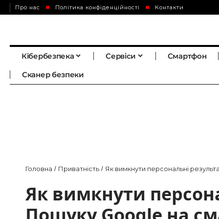
Про нас
Політика конфіденційності
Контакти
Кібербезпека
Сервіси
Смартфон
Сканер безпеки
Головна
Приватність
Як вимкнути персональні результа
/
/
Як вимкнути персона
Пошуку Google на см