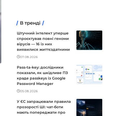
В тренді
Штучний інтелект уперше
спроєктував повні геноми
вірусів — 16 із них
виявилися життєздатними
07.08.2026
Pass-ta-key: дослідники
показали, як шкідливе ПЗ
краде passkeys із Google
Password Manager
05.08.2026
У ЄС запрацювали правила
прозорості ШІ: чат-боти
мають попереджати про