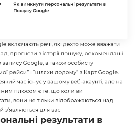
в
Як вимкнути персональні результати в
Пошуку Google
le включають речі, які дехто може вважати
д, прогнози з історії пошуку, рекомендації
о запису Google, а також особисту
мої рейси” і “шляхи додому” з Карт Google.
який час існує у вашому веб-акаунті, але на
диним плюсом є те, що коли ви
тати, вони не тільки відображаються над
й з’являються для вас.
ональні результати в