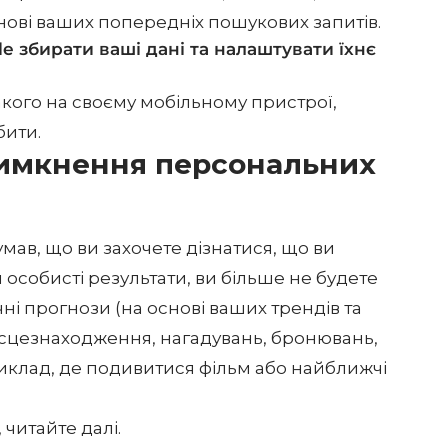
снові ваших попередніх пошукових запитів.
e збирати ваші дані та налаштувати їхнє
акого на своєму мобільному пристрої,
бити.
имкнення персональних
мав, що ви захочете дізнатися, що ви
особисті результати, ви більше не будете
ні прогнози (на основі ваших трендів та
 місцезнаходження, нагадувань, бронювань,
риклад, де подивитися фільм або найближчі
 читайте далі.