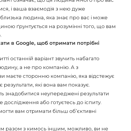
іант означає, що ця людина нічого про вас
тися, і ваша взаємодія з нею дуже
 близька людина, яка знає про вас і може
диною ґрунтується на розумінні того, що вам
.
ти в Google, щоб отримати потрібні
ті останній варіант звучить набагато
дину, а не про компанію. А з
и маєте сторонню компанію, яка відстежує
є результати, які вона вам показує.
уть знадобитися неупереджені результати
 дослідження або готуєтесь до іспиту.
огти вам отримати більш об’єктивні
м разом з кимось іншим, можливо, ви не