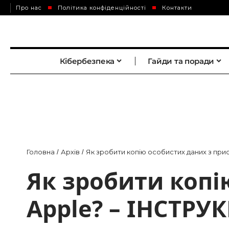
Про нас
Політика конфіденційності
Контакти
Кібербезпека
Гайди та поради
Головна
Архів
Як зробити копію особистих даних з при
/
/
Як зробити копі
Apple? – ІНСТРУ