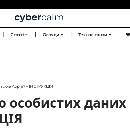
Статті
Огляди
Техногіганти
строїв Apple? – ІНСТРУКЦІЯ
ю особистих даних 
КЦІЯ