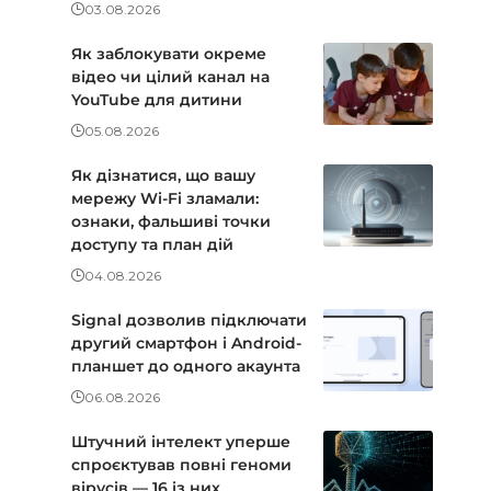
03.08.2026
Як заблокувати окреме
відео чи цілий канал на
YouTube для дитини
05.08.2026
Як дізнатися, що вашу
мережу Wi-Fi зламали:
ознаки, фальшиві точки
доступу та план дій
04.08.2026
Signal дозволив підключати
другий смартфон і Android-
планшет до одного акаунта
06.08.2026
Штучний інтелект уперше
спроєктував повні геноми
вірусів — 16 із них