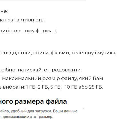
пне:
ків і активність;
оригінальному форматі;
ні додатки, книги, фільми, телешоу і музика,
отрібно, натискайте продовжити.
ти максимальний розмір файлу, який Вам
брати: 1 ГБ, 2 ГБ, 5 ГБ, 10 ГБ або 25 ГБ.