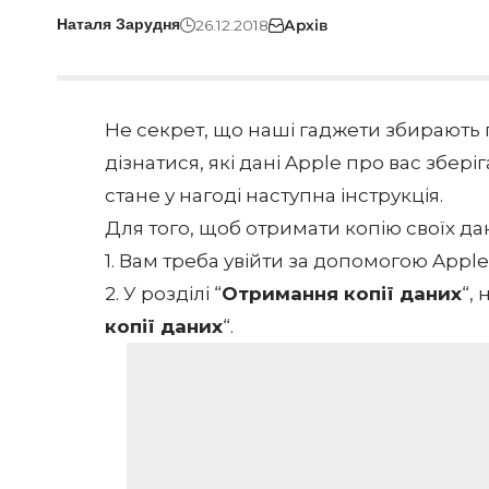
26.12.2018
Архів
Наталя Зарудня
Не секрет, що наші гаджети збирають п
дізнатися, які дані Apple про вас збері
стане у нагоді наступна інструкція.
Для того, щоб отримати копію своїх да
1. Вам треба увійти за допомогою Apple
2. У розділі “
Отримання копії даних
“, 
копії даних
“.