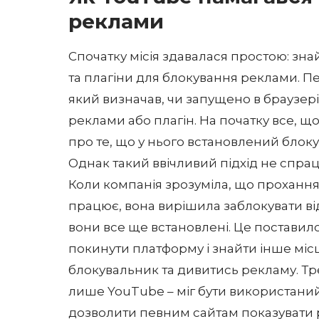
реклами
Спочатку місія здавалася простою: зн
та плагіни для блокування реклами. П
який визначав, чи запущено в браузе
реклами або плагін. На початку все, що
про те, що у нього встановлений блок
Однак такий ввічливий підхід не спра
Коли компанія зрозуміла, що прохання
працює, вона вирішила заблокувати від
вони все ще встановлені. Це поставил
покинути платформу і знайти інше міс
блокувальник та дивитись рекламу. Тр
лише YouTube – міг бути використаний, 
дозволити певним сайтам показувати 