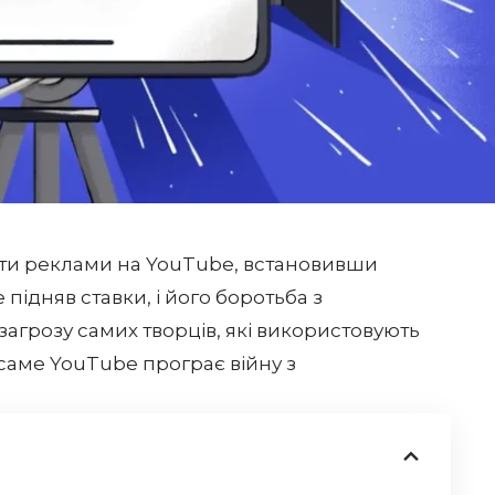
ути реклами на YouTube, встановивши
ідняв ставки, і його боротьба з
агрозу самих творців, які використовують
саме YouTube програє війну з