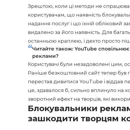
Зрештою, коли ці методи не спрацюва
користувачам, що наявність блокувал
надання послуг і що їхній обліковий 
видалено за його наявність. Для багат
останньою краплею, і дехто просто пі
Читайте також:
YouTube сповільнює
реклами?
Користувачі були незадоволені цим, ос
Раніше безкоштовний сайт тепер був 
перестав дивитися YouTube і віддав 
це, здавалося б, сильно вплинуло на к
зворотний ефект на творців, які викори
Блокувальники рекла
зашкодити творцям к