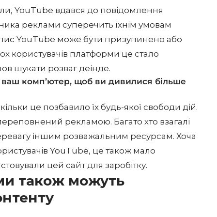
ли, YouTube вдався до повідомлення
ьника реклами суперечить їхнім умовам
запис YouTube може бути призупинено або
ьох користувачів платформи це стало
шов шукати розваг деінде.
 ваш комп’ютер, щоб ви дивилися більше
кільки це позбавило їх будь-якої свободи дій.
переповнений рекламою. Багато хто взагалі
перевагу іншим розважальним ресурсам. Хоча
ористувачів YouTube, це також мало
стовували цей сайт для заробітку.
ми також можуть
онтенту