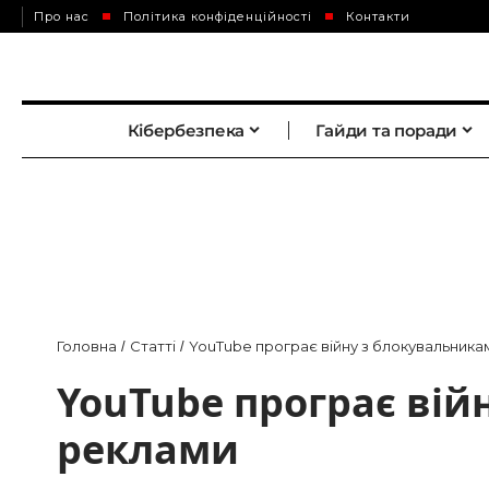
Про нас
Політика конфіденційності
Контакти
Кібербезпека
Гайди та поради
Головна
Статті
YouTube програє війну з блокувальник
/
/
YouTube програє вій
реклами