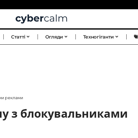
Статті
Огляди
Техногіганти
ами реклами
ну з блокувальниками