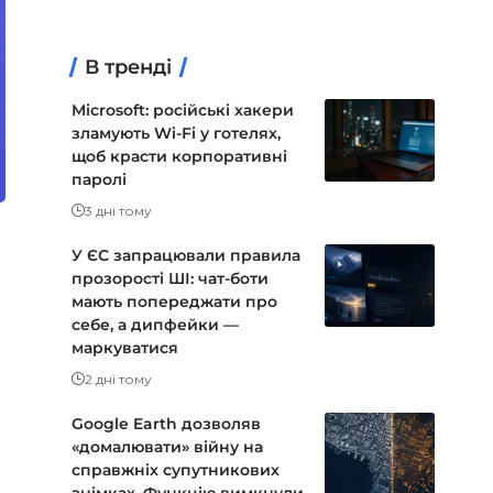
В тренді
Microsoft: російські хакери
зламують Wi-Fi у готелях,
щоб красти корпоративні
паролі
3 дні тому
У ЄС запрацювали правила
прозорості ШІ: чат-боти
мають попереджати про
себе, а дипфейки —
маркуватися
2 дні тому
Google Earth дозволяв
«домалювати» війну на
справжніх супутникових
знімках. Функцію вимкнули