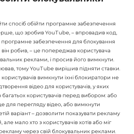
айти спосіб обійти програмне забезпечення
ерше, що зробив YouTube, – впровадив код,
рі програмне забезпечення для блокування
 він робив, – це
попереджав користувача
увальник реклами, і просив його вимкнути.
цював, тому YouTube вирішив підняти ставки.
 користувачів вимкнути їхні блокиратори не
творення відео для користувачів, у яких
о багатьох користувачів перед вибором: або
це для перегляду відео, або вимкнути
етій варіант – дозволити показувати рекламу
але мало хто з користувачів хотів або міг
рекламу через свій блокувальник реклами.