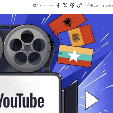
8 хв. читанн
Поширити