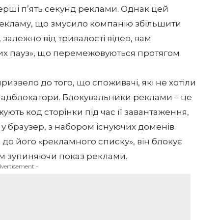
ерші п’ять секунд реклами. Однак цей
рекламу, що змусило компанію збільшити
 залежно від тривалості відео, вам
них пауз», що перемежовуються протягом
ризвело до того, що споживачі, які не хотіли
х адблокатори.
Блокувальники реклами
– це
ють код сторінки під час її завантаження,
 браузер, з набором існуючих доменів.
 до його «рекламного списку», він блокує
м зупиняючи показ реклами.
dvertisement -