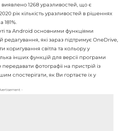
і виявлено 1268 уразливостей, що є
2020 рік кількість уразливостей в рішеннях
а 181%.
еті та Android основними функціями
 редагування, які зараз підтримує OneDrive,
ти коригування світла та кольору у
кілька інших функцій для версії програми
 передавати фотографії на пристрій із
им спостерігати, як Ви гортаєте їх у
dvertisement -