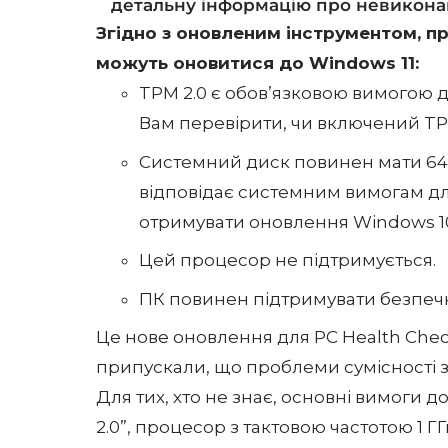
детальну інформацію про невиконані
Згідно з оновленим інструментом, п
можуть оновитися до Windows 11:
TPM 2.0 є обов’язковою вимогою 
Вам перевірити, чи включений TPM
Системний диск повинен мати 64 
відповідає системним вимогам дл
отримувати оновлення Windows 1
Цей процесор не підтримується.
ПК повинен підтримувати безпечн
Це нове оновлення для PC Health Chec
припускали, що проблеми сумісності з
Для тих, хто не знає, основні вимоги 
2.0”, процесор з тактовою частотою 1 ГГ