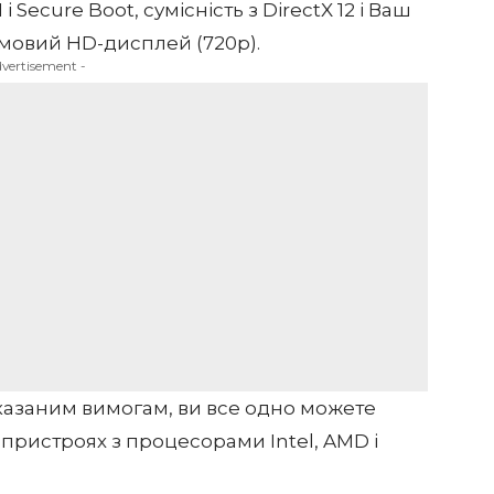
Secure Boot, сумісність з DirectX 12 і Ваш
мовий HD-дисплей (720p).
dvertisement -
казаним вимогам, ви все одно можете
 пристроях з процесорами Intel, AMD і