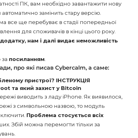
тності ПК, вам необхідно завантажити нову
ий автоматично замінить стару версію.
ма все ще перебуває в стадії попередньої
овлення для споживачів в кінці цього року.
одатку, нам і далі видає неможливість
 за
посиланням
.
ди, про які писав Cybercalm, а саме:
убленому пристрої? ІНСТРУКЦІЯ
ot та який захист у Bitcoin
мережі виводить з ладу iPhone. Як виявилося,
режі з символьною назвою, то модуль
включити.
Проблема стосується всіх
іших. Збій можна перемогти тільки за
вань.