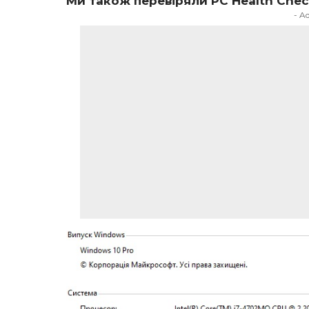
Ми також перевіряли PC Health Chec
- A