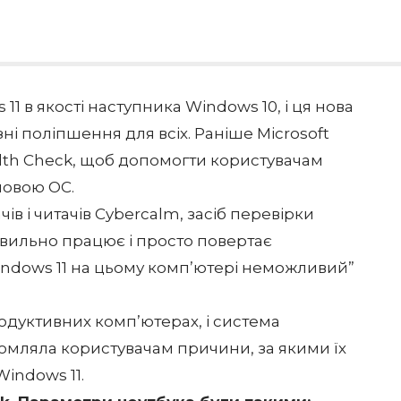
11 в якості наступника Windows 10, і ця нова
і поліпшення для всіх. Раніше Microsoft
lth Check, щоб допомогти користувачам
 новою ОС.
ів і читачів Cybercalm, засіб перевірки
авильно працює і просто повертає
ndows 11 на цьому комп’ютері неможливий”
одуктивних комп’ютерах, і система
омляла користувачам причини, за якими їх
indows 11.