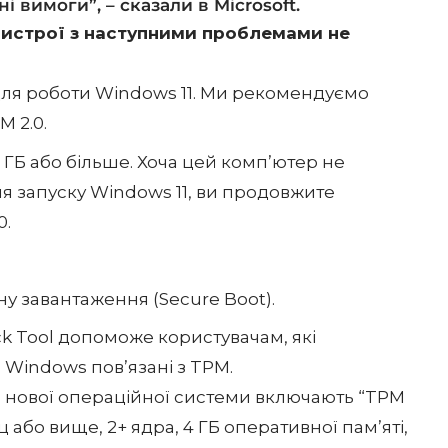
 вимоги”, – сказали в Microsoft.
ристрої з наступними проблемами не
для роботи Windows 11. Ми рекомендуємо
 2.0.
ГБ або більше. Хоча цей комп’ютер не
я запуску Windows 11, ви продовжите
0.
у завантаження (Secure Boot).
k Tool допоможе користувачам, які
 Windows пов’язані з TPM.
до нової операційної системи включають “TPM
ц або вище, 2+ ядра, 4 ГБ оперативної пам’яті,