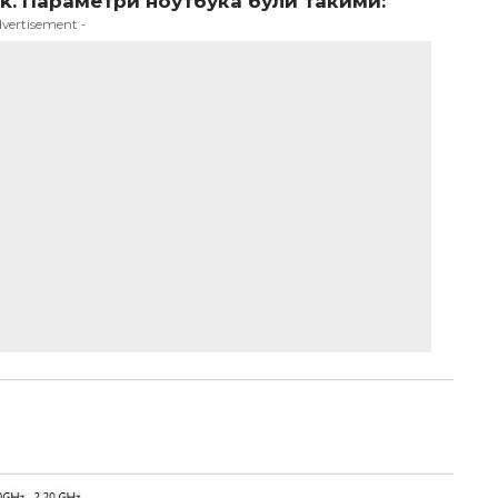
k. Параметри ноутбука були такими:
dvertisement -