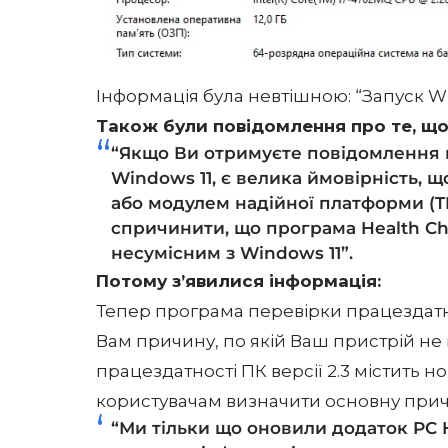
Інформація була невтішною: “Запуск W
Також були повідомлення про те, що
“Якщо Ви отримуєте повідомлення 
Windows 11, є велика ймовірність, 
або модулем надійної платформи (TP
спричинити, що програма Health Ch
несумісним з Windows 11”.
Потому з’явилися інформація:
Тепер програма перевірки працездатно
Вам причину, по якій Ваш пристрій не 
працездатності ПК версії 2.3 містить н
користувачам визначити основну причин
“Ми тільки що оновили додаток PC H