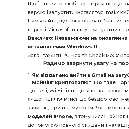
Щоб оновити засіб перевірки працезда
версію і запустити інсталятор .msi, як
Пам’ятайте, що нова операційна систе
версії, і Microsoft планує випустити он
Важливо: Незважаючи на оновлення д
встановлення Windows 11.
Завантажити PC Health Check можливо
Радимо звернути увагу на пора
Як віддалено вийти з Gmail на заг
Майнінг криптовалют: що таке Tapro
До речі, Wi-Fi зі специфічною назвою 
якщо підключитися до бездротової ме
зависає, при цьому потім його можна 
моделей iPhone
, в тому числі найнов
допомогою повного скидання налашту