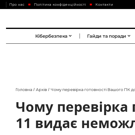
Про нас
Політика конфіденційності
Контакти
Кібербезпека
Гайди та поради
Головна
Архів
Чому перевірка готовності Вашого ПК д
/
/
Чому перевірка 
11 видає неможл