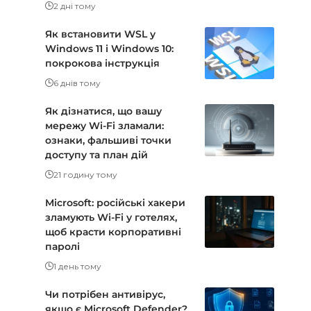
2 дні тому
Як встановити WSL у
Windows 11 і Windows 10:
покрокова інструкція
6 днів тому
Як дізнатися, що вашу
мережу Wi-Fi зламали:
ознаки, фальшиві точки
доступу та план дій
21 годину тому
Microsoft: російські хакери
зламують Wi-Fi у готелях,
щоб красти корпоративні
паролі
1 день тому
Чи потрібен антивірус,
якщо є Microsoft Defender?