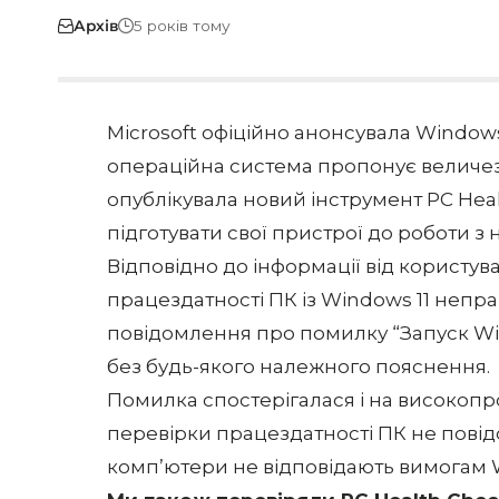
Архів
5 років тому
Microsoft офіційно анонсувала Windows 
операційна система пропонує величезн
опублікувала новий інструмент PC Hea
підготувати свої пристрої до роботи з
Відповідно до інформації від користувач
працездатності ПК із Windows 11 непр
повідомлення про помилку “Запуск Wi
без будь-якого належного пояснення.
Помилка спостерігалася і на високопр
перевірки працездатності ПК не повід
комп’ютери не відповідають вимогам W