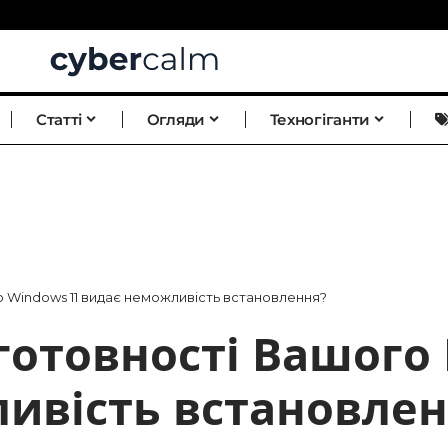
Статті
Огляди
Техногіганти
о Windows 11 видає неможливість встановлення?
готовності Вашого
ивість встановлен