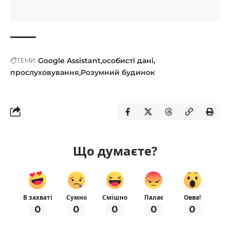
Google Assistant
особисті дані
ТЕМИ:
прослуховування
Розумний будинок
Що думаєте?
В захваті
Сумно
Смішно
Палає
Овва!
0
0
0
0
0