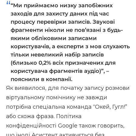
“Ми приймаємо низку запобіжних
заходів для захисту даних під час
процесу перевірки записів. Звукові
фрагменти ніколи не пов’язані з будь-
якими обліковими записами
користувачів, а експерти з мов слухають
тільки невеликий набір записів
(близько 0,2% всіх призначених для
користувача фрагментів аудіо)”, –
пояснили в компанії.
Як виявилося, для початку запису розмови
віртуальному помічнику не завжди
потрібна спеціальна команда “Окей, Гугл!”
або схожа фраза. Політика
конфіденційності Google також говорить,
що іноді Асистент активується без