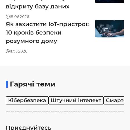
відкриту базу даних
18.06.2026
Як захистити IoT-пристрої:
10 кроків безпеки
розумного дому
11.05.2026
Гарячі теми
Кібербезпека
Штучний інтелект
Смартф
Приєднуйтесь