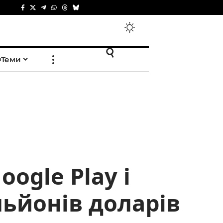
Теми
ogle Play і
льйонів доларів