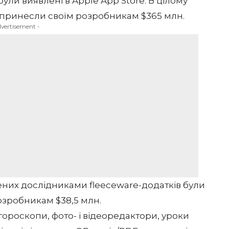
були виявлені в Apple App Store. В цілому
і принесли своїм розробникам $365 млн.
dvertisement -
лених дослідниками fleeceware-додатків були
озробникам $38,5 млн.
ороскопи, фото- і відеоредактори, уроки