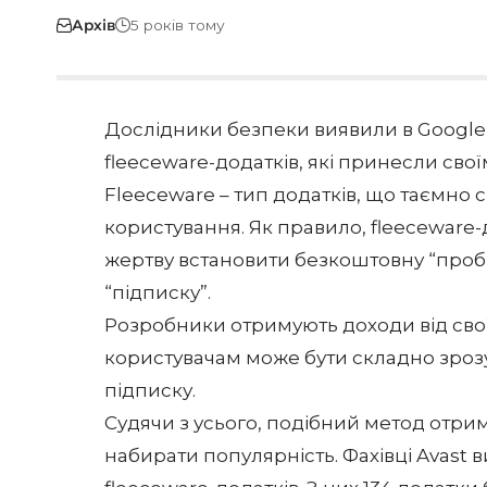
Архів
5 років тому
Дослідники безпеки виявили в Google Pl
fleeceware-додатків, які принесли сво
Fleeceware – тип додатків, що таємно 
користування. Як правило, fleecewar
жертву встановити безкоштовну “пробну
“підписку”.
Розробники отримують доходи від своїх
користувачам може бути складно зрозу
підписку.
Судячи з усього, подібний метод отри
набирати популярність. Фахівці Avast
в