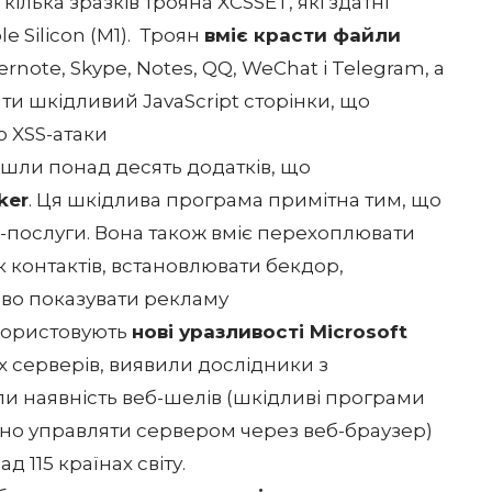
кілька зразків трояна XCSSET, які здатні
 Silicon (M1). Троян
вміє красти файли
ernote, Skype, Notes, QQ, WeChat і Telegram, а
и шкідливий JavaScript сторінки, що
ю XSS-атаки
йшли понад десять додатків, що
ker
. Ця шкідлива програма примітна тим, що
-послуги. Вона також вміє перехоплювати
к контактів, встановлювати бекдор,
иво показувати рекламу
икористовують
нові уразливості Microsoft
 серверів, виявили дослідники з
и наявність веб-шелів (шкідливі програми
йно управляти сервером через веб-браузер)
д 115 країнах світу.