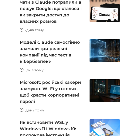
Чати з Claude потрапили в
пошук Google: що сталося і
як закрити доступ до
власних розмов
6 днів тому
Моделі Claude самостійно
зламали три реальні
компанії під час тестів
кібербезпеки
5 днів тому
Microsoft: російські хакери
зламують Wi-Fi у готелях,
щоб красти корпоративні
паролі
1 день тому
Як встановити WSL у
Windows 11 і Windows 10:
покрокова інструкція