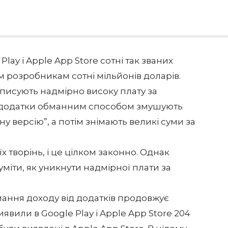
ay і Apple App Store сотні так званих
їм розробникам сотні мільйонів доларів.
списують надмірно високу плату за
e-додатки обманним способом змушують
 версію”, а потім знімають великі суми за
 творінь, і це цілком законно. Однак
міти, як уникнути надмірної плати за
мання доходу від додатків продовжує
иявили
в Google Play і Apple App Store 204