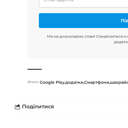
Ми не розсилаємо спам! Ознайомтеся з
додатк
Google Play
додатки
Смартфони
шахрай
ТЕМИ:
Поділитися