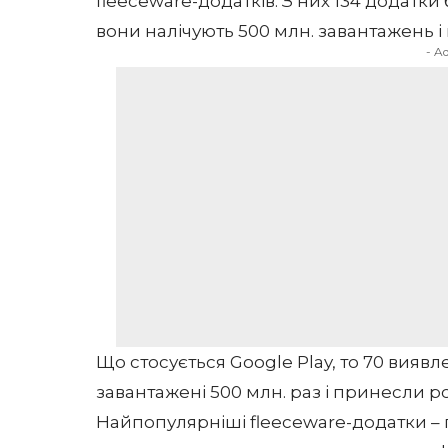
fleeceware-додатків. З них 134 додатки 
вони налічують 500 млн. завантажень 
- A
Що стосується Google Play, то 70 вияв
завантажені 500 млн. раз і принесли р
Найпопулярніші fleeceware-додатки – г