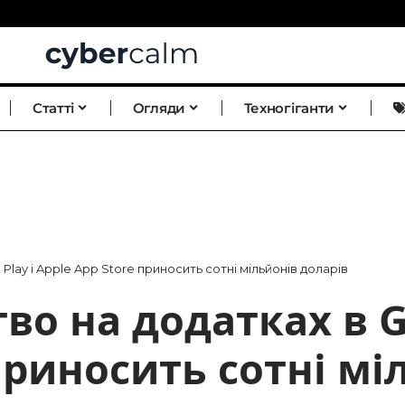
Статті
Огляди
Техногіганти
lay і Apple App Store приносить сотні мільйонів доларів
о на додатках в Go
приносить сотні мі