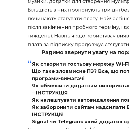
музики, додатки для створення мультф
Більшість з них пропонують три дні бе
починають стягувати плату. Найчастіше
після закінчення пробного терміну, і д
тиждень). Навіть якщо користувач вияв
плата за підписку продовжує стягувати
Радимо звернути увагу на пора
Як створити гостьову мережу Wi-Fi
Що таке зловмисне ПЗ? Все, що пот
програми-вимагачі
Як обмежити додаткам використан
– ІНСТРУКЦІЯ
Як налаштувати автовидалення пов
Як заборонити сайтам надсилати В
ІНСТРУКЦІЯ
Signal чи Telegram: який додаток 