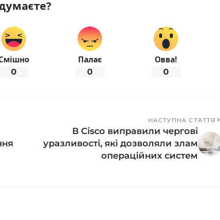
думаєте?
Смішно
Палає
Овва!
0
0
0
НАСТУПНА СТАТТЯ
В Cisco виправили чергові
ння
уразливості, які дозволяли злам
операційних систем