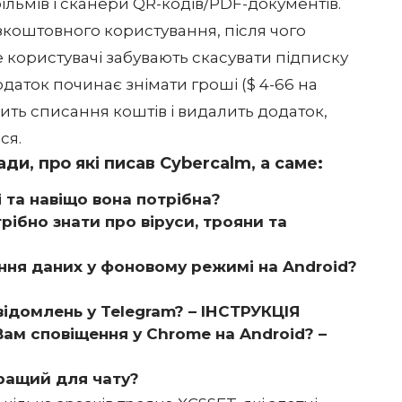
ільмів і сканери QR-кодів/PDF-документів.
зкоштовного користування, після чого
 користувачі забувають скасувати підписку
одаток починає знімати гроші ($ 4-66 на
ить списання коштів і видалить додаток,
ся.
ди, про які писав Cybercalm, а саме:
 та навіщо вона потрібна?
рібно знати про віруси, трояни та
ня даних у фоновому режимі на Android?
ідомлень у Telegram? – ІНСТРУКЦІЯ
ам сповіщення у Chrome на Android? –
кращий для чату?