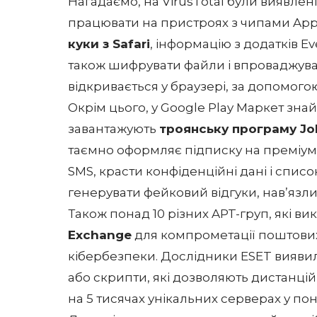
Нагадаємо, на VirusTotal були виявлені 
працювати на пристроях з чипами Apple
куки з Safari
, інформацію з додатків Ev
також шифрувати файли і впроваджуват
відкривається у браузері, за допомого
Окрім цього, у Google Play Маркет зна
завантажують
троянську програму Jo
таємно оформляє підписку на преміум
SMS, красти конфіденційні дані і списо
генерувати фейковий відгуки, нав’язл
Також понад 10 різних APT-груп, які в
Exchange
для компрометації поштових
кібербезпеки. Дослідники
ESET
виявил
або скрипти, які дозволяють дистанці
на 5 тисячах унікальних серверах у пона