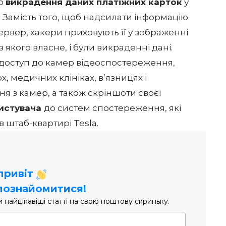
іб
викрадення даних платіжних карток
у
.
Замість того, щоб надсилати інформацію
рвер, хакери приховують її у зображенні
з якого власне, і були викраденні дані.
 доступ до камер відеоспостереження,
x, медичних клініках, в’язницях і
я з камер, а також скріншоти своєї
истувача
до систем спостереження, які
в штаб-квартирі Tesla.
 привіт
познайомитися!
найцікавіші статті на свою поштову скриньку.