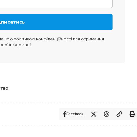
 нашою
політикою конфіденційності
для отримання
ової інформації.
ство
Facebook