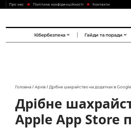
Про нас
Політика конфіденційності
Контакти
Кібербезпека
Гайди та поради
Головна
Архів
Дрібне шахрайство на додатках в Google P
/
/
Дрібне шахрайств
Apple App Store 