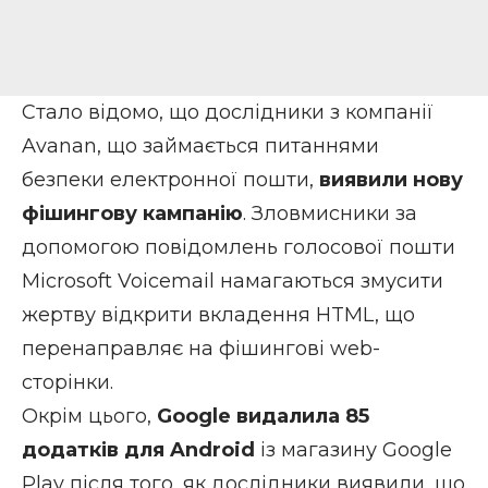
Стало відомо, що дослідники з компанії
Avanan, що займається питаннями
безпеки електронної пошти,
виявили нову
фішингову кампанію
. Зловмисники за
допомогою повідомлень голосової пошти
Microsoft Voicemail намагаються змусити
жертву відкрити вкладення HTML, що
перенаправляє на фішингові web-
сторінки.
Окрім цього,
Google видалила 85
додатків для Android
із магазину Google
Play після того, як дослідники виявили, що