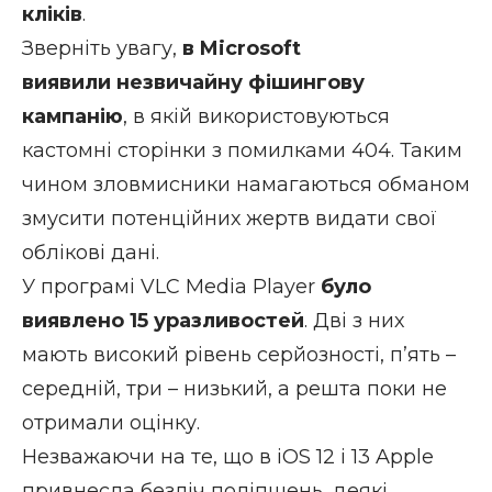
кліків
.
Зверніть увагу,
в Microsoft
виявили незвичайну фішингову
кампанію
, в якій використовуються
кастомні сторінки з помилками 404. Таким
чином зловмисники намагаються обманом
змусити потенційних жертв видати свої
облікові дані.
У програмі VLC Media Player
було
виявлено 15 уразливостей
. Дві з них
мають високий рівень серйозності, п’ять –
середній, три – низький, а решта поки не
отримали оцінку.
Незважаючи на те, що в iOS 12 і 13 Apple
привнесла безліч поліпшень, деякі