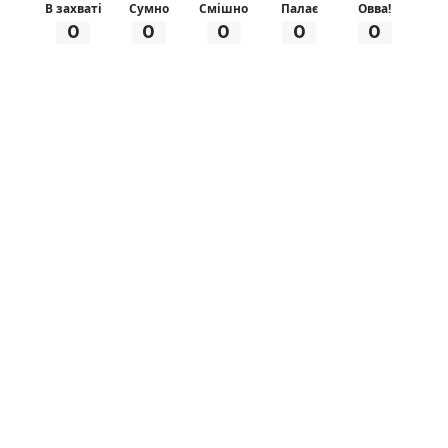
В захваті
Сумно
Смішно
Палає
Овва!
0
0
0
0
0