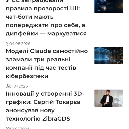
У ЄС запрацювали
правила прозорості ШІ:
чат-боти мають
попереджати про себе, а
дипфейки — маркуватися
04.08.2026
Моделі Claude самостійно
зламали три реальні
компанії під час тестів
кібербезпеки
31.07.2026
Інновації у створенні 3D-
графіки: Сергій Токарєв
анонсував нову
технологію ZibraGDS
30.07.2026