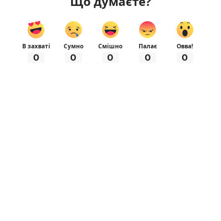
Що думаєте?
В захваті
Сумно
Смішно
Палає
Овва!
0
0
0
0
0