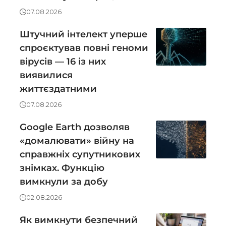
07.08.2026
Штучний інтелект уперше
спроєктував повні геноми
вірусів — 16 із них
виявилися
життєздатними
07.08.2026
Google Earth дозволяв
«домалювати» війну на
справжніх супутникових
знімках. Функцію
вимкнули за добу
02.08.2026
Як вимкнути безпечний