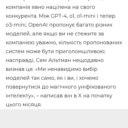
компанія явно націлена на свого
конкурента. Між GPT-4, o1, o1-mini і тепер
o3-mini, OpenAI пропонує багато різних
моделей, але якщо ви не стежите за
компанією уважно, кількість пропонованих
систем може бути приголомшливою;
насправді, Сем Альтман нещодавно
визнав це. «Ми ненавидимо вибір
моделей так само, як і ви, і хочемо
повернутися до магічного уніфікованого
інтелекту», –
написав
він в X на початку
цього місяця.