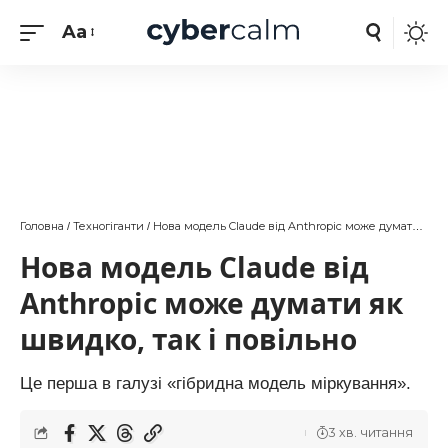
Aa
Головна
Техногіганти
Нова модель Claude від Anthropic може думати як швидко, так і повільно
/
/
Нова модель Claude від
Anthropic може думати як
швидко, так і повільно
Це перша в галузі «гібридна модель міркування».
3 хв. читання