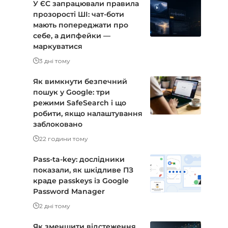
У ЄС запрацювали правила
прозорості ШІ: чат-боти
мають попереджати про
себе, а дипфейки —
маркуватися
3 дні тому
Як вимкнути безпечний
пошук у Google: три
режими SafeSearch і що
робити, якщо налаштування
заблоковано
22 години тому
Pass-ta-key: дослідники
показали, як шкідливе ПЗ
краде passkeys із Google
Password Manager
2 дні тому
Як зменшити відстеження