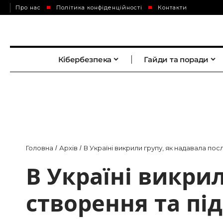
Про нас
Політика конфіденційності
Контакти
Кібербезпека
Гайди та поради
Головна
Архів
В Україні викрили групу, як надавала пос
/
/
В Україні викрил
створення та пі