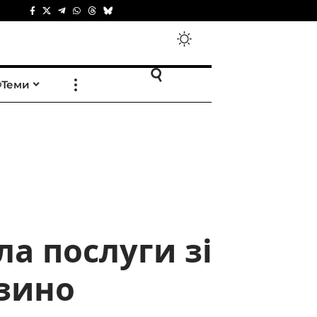
Теми
ла послуги зі
азино