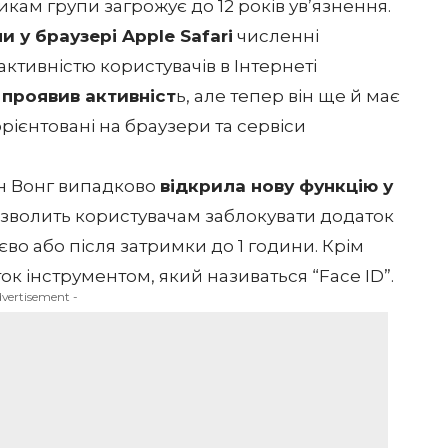
кам групи загрожує до 12 років ув’язнення.
и у браузері Apple Safari
численні
активністю користувачів в Інтернеті
 проявив активніст
ь, але тепер він ще й має
орієнтовані на браузери та сервіси
н Вонг випадково
відкрила нову функцію у
дозволить користувачам заблокувати додаток
тєво або після затримки до 1 години. Крім
ок інструментом, який називаться “Face ID”.
dvertisement -