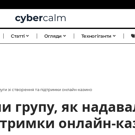
Статті
Огляди
Техногіганти
луги зі створення та підтримки онлайн-казино
и групу, як надава
дтримки онлайн-к