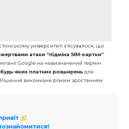
стонському університеті з’ясувалося, що
 жертвами атаки “підміна SIM-картки”
.
омпанії Google на невизначений термін
 будь-яких платних розширень
для
 Рішення викликане різким зростанням
 привіт
познайомитися!