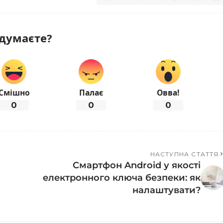
думаєте?
Смішно
Палає
Овва!
0
0
0
НАСТУПНА СТАТТЯ
Смартфон Android у якості
електронного ключа безпеки: як
налаштувати?