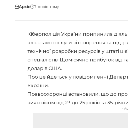
Архів
7 років тому
Кіберполіція України припинила діяльн
клієнтам послуги зі створення та підт
технічної розробки ресурсів у штаті ціє
спеціалістів. Щомісячно прибуток від т
доларів США.
Про це йдеться у
повідомленні
Департа
України.
Правоохоронці встановили, що до прот
киян віком від 23 до 25 років та 35-рі
- A