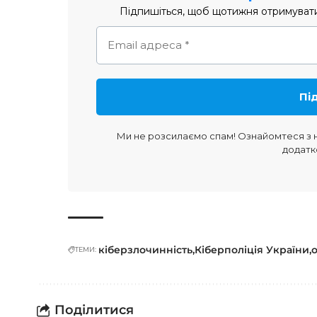
Підпишіться, щоб щотижня отримувати 
Ми не розсилаємо спам! Ознайомтеся з
додатк
кіберзлочинність
Кіберполіція України
ТЕМИ:
Поділитися