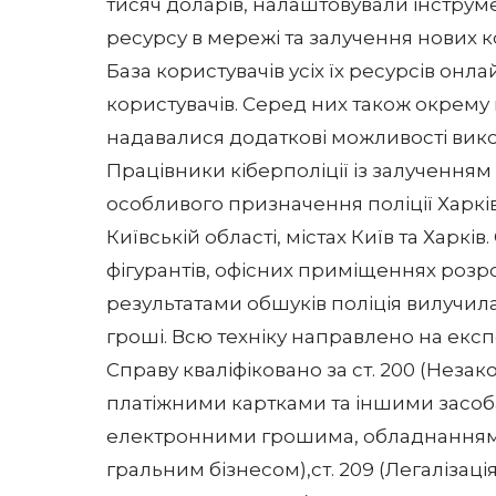
тисяч доларів, налаштовували інструм
ресурсу в мережі та залучення нових к
База користувачів усіх їх ресурсів онл
користувачів. Серед них також окрему 
надавалися додаткові можливості вико
Працівники кіберполіції із залучення
особливого призначення поліції Харк
Київській області, містах Київ та Хар
фігурантів, офісних приміщеннях розро
результатами обшуків поліція вилучила
гроші. Всю техніку направлено на експ
Справу кваліфіковано за ст. 200 (Незак
платіжними картками та іншими засоба
електронними грошима, обладнанням дл
гральним бізнесом),ст. 209 (Легалізац