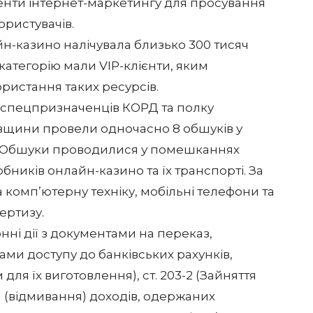
енти інтернет-маркетингу для просування
ористувачів.
айн-казино налічувала близько 300 тисяч
категорію мали VIP-клієнти, яким
ристання таких ресурсів.
м спецпризначенців КОРД та полку
івщини провели одночасно 8 обшуків у
ків. Обшуки проводилися у помешканнях
бників онлайн-казино та їх транспорті. За
 комп’ютерну техніку, мобільні телефони та
ертизу.
онні дії з документами на переказ,
ми доступу до банківських рахунків,
я їх виготовлення), ст. 203-2 (Зайняття
ія (відмивання) доходів, одержаних