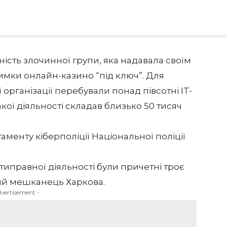
ість злочинної групи, яка надавала своїм
римки онлайн-казино “під ключ”. Для
ї організації перебували понад півсотні IT-
акої діяльності складав близько 50 тисяч
менту кіберполіції Національної поліції
иправної діяльності були причетні троє
чний мешканець Харкова.
dvertisement -